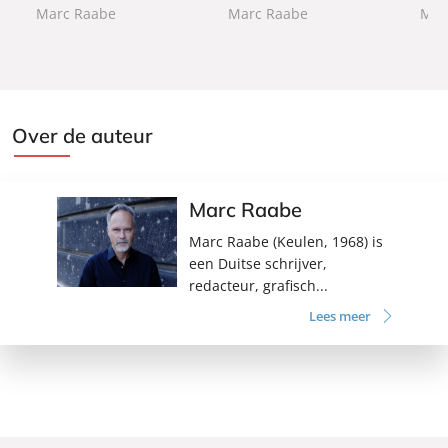
Marc Raabe
Marc Raabe
Mar
c
c
c
k
k
k
Over de auteur
Marc Raabe
Marc Raabe (Keulen, 1968) is
een Duitse schrijver,
redacteur, grafisch...
Lees meer