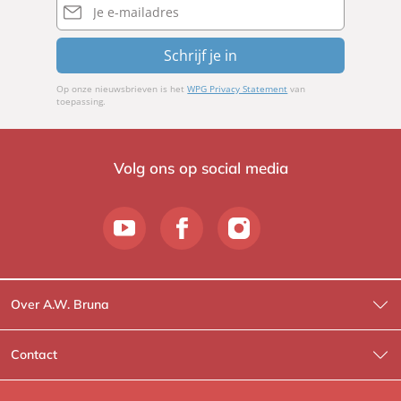
mailadres
Schrijf je in
Op onze nieuwsbrieven is het
WPG Privacy Statement
van
toepassing.
Volg ons op social media
Over A.W. Bruna
Wat wij doen
Contact
Wie is Wie?
Contactinformatie