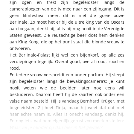
zijn ogen en trekt zijn begeleidster langs de
cameraploegen van de tv mee naar een zijingang. Dit is
geen filmfestival meer, dit is niet die goeie ouwe
Berlinale. Zo moet het er bij de uitreiking van de Oscars
aan toegaan, denkt hij, al is hij nog nooit in de Verenigde
Staten geweest. Die reusachtige beer doet hem denken
aan King Kong, die op het punt staat die blonde vrouw te
ontvoeren.
Het Berlinale-Palast lijkt wel een bijenkorf, op alle zes
verdiepingen tegelijk. Overal goud, overal rood, rood en
rood.
En iedere vrouw verspreidt een ander parfum. Hij sleept
zijn begeleidster langs de bewakingscamera’s; je kunt
nooit weten wie de beelden later nog eens wil
bestuderen. Daarom heeft hij de kaarten ook onder een
valse naam besteld. Hij is vandaag Bernhard Krüger, met
begeleidster. Zij heet Finja, maar hij weet dat dat niet
haar echte naam is. Alles is onecht vandaag, denkt hij.
En nog iets, wat hem eigenlijk gerust zou moeten stellen:
Waar val je minder op dan hier in het gewoel?