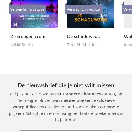
E
P
P
9
2
2
-
a
a
Verwacht:
Verwacht:
Verw
13-08-2026
11-08-2026
,
4
2
b
p
p
9
,
,
o
e
e
9
9
9
o
r
r
9
9
k
b
b
Ze vroegen erom
De schaduwzus
Wol
a
a
Nikki Smith
Tina N. Martin
Jens
c
c
k
k
De nieuwsbrief die je niet wilt missen
Wil jij - net als onze
30.000+ andere abonnees
- graag op
de hoogte blijven van
nieuwe boeken
,
exclusieve
voorpublicaties
en elke maand kans maken op
mooie
prijzen
? Schrijf je in en ontvang het laatste boekennieuws
in je inbox.
E-