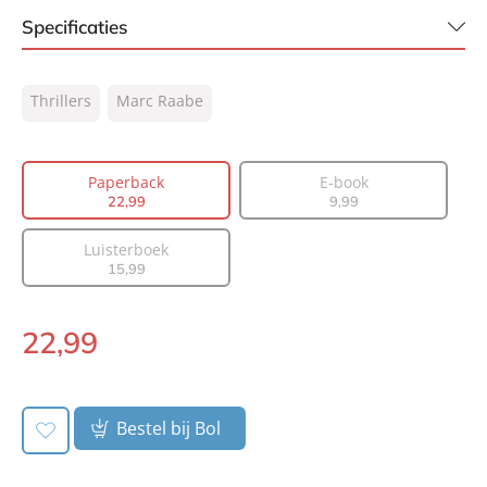
Specificaties
ISBN:
9789400514027
Thrillers
Marc Raabe
NUR:
332
Type:
Paperback
Auteur(s):
Marc Raabe
Paperback
E-book
22
,
99
9
,
99
Vertaler:
Marcel Misset
Prijs:
22
,
99
Luisterboek
Aantal pagina's:
464
15
,
99
Uitgever:
AW Bruna
Verschijningsdatum:
15-02-2022
22
,
99
Paperback:
Bestel bij Bol