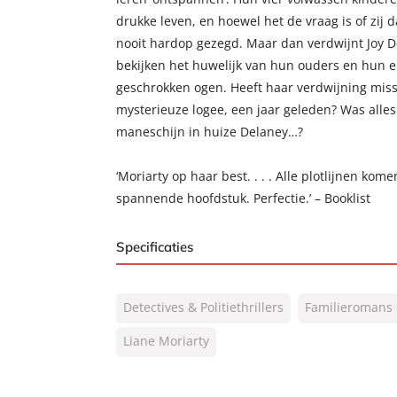
drukke leven, en hoewel het de vraag is of zij da
nooit hardop gezegd. Maar dan verdwijnt Joy D
bekijken het huwelijk van hun ouders en hun 
geschrokken ogen. Heeft haar verdwijning mis
mysterieuze logee, een jaar geleden? Was alles
maneschijn in huize Delaney…?
‘Moriarty op haar best. . . . Alle plotlijnen kome
spannende hoofdstuk. Perfectie.’ – Booklist
Specificaties
ISBN:
9789400516076
Detectives & Politiethrillers
Familieromans
NUR:
302
Type:
Liane Moriarty
Paperback
Auteur(s):
Liane Moriarty
Prijs:
15
,
00