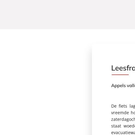
Leesfr
Appels vall
De fiets l
vreemde ho
zaterdagoc
staat woed
evacuatiew