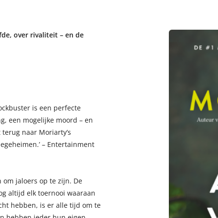
e, over rivaliteit – en de
ockbuster is een perfecte
ing, een mogelijke moord – en
 terug naar Moriarty’s
iegeheimen.’ – Entertainment
 om jaloers op te zijn. De
g altijd elk toernooi waaraan
t hebben, is er alle tijd om te
en hebben ieder hun eigen