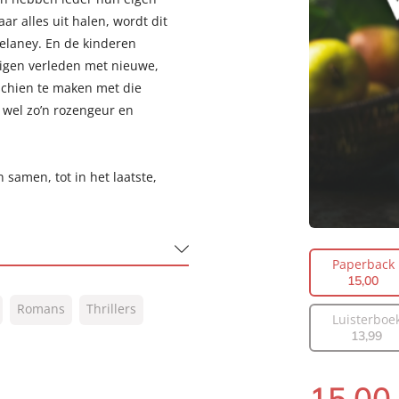
ar alles uit halen, wordt dit
elaney. En de kinderen
eigen verleden met nieuwe,
schien te maken met die
 wel zo’n rozengeur en
n samen, tot in het laatste,
Paperback
15
,
00
Romans
Thrillers
Luisterboe
13
,
99
15
,
00
Paperback: