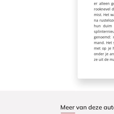
er alleen 
rooknevel d
mist. Het w
na rusteloz
hun duim o
splinternie
genoemd: m
mand. Het s
met op je 
onder je ar
ze uit de m
Meer van deze aut