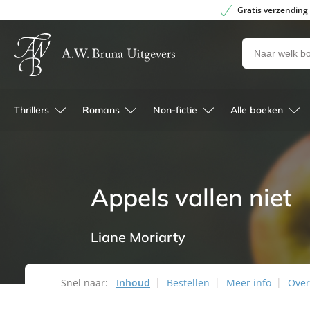
Gratis verzending
Zoeken
naar
boeken,
auteurs
Thrillers
Romans
Non-fictie
Alle boeken
en
uitgevers
Appels vallen niet
Liane Moriarty
Snel naar:
Inhoud
Bestellen
Meer info
Over