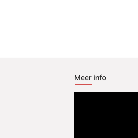
Aantal pagina's:
560
Uitgever:
AW Bruna
Verschijningsdatum:
02-05-2023
Meer info