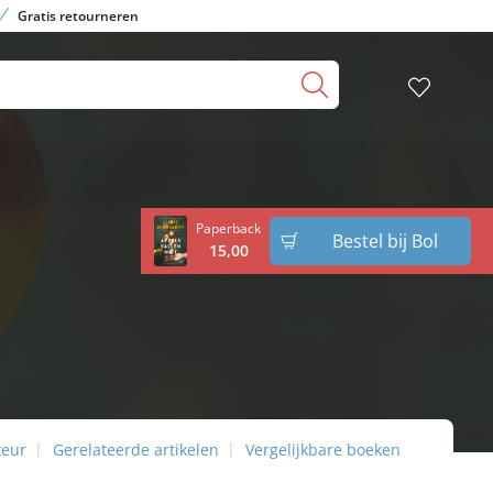
Gratis retourneren
Paperback
Bestel bij Bol
15
,
00
teur
Gerelateerde artikelen
Vergelijkbare boeken