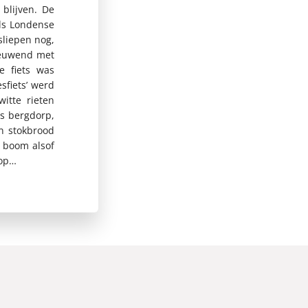
blijven. De
als Londense
sliepen nog,
geeuwend met
e fiets was
sfiets’ werd
itte rieten
es bergdorp,
n stokbrood
e boom alsof
 op…