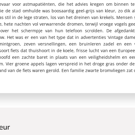
gevaar voor astmapatiënten, die het advies kregen om binnen te 
ie de stad omhulde was boosaardig geel-grijs van kleur, zo dik 
as stil in de lege straten, los van het dreinen van krekels. Mensen 
e, hete nachten vol verwarrende dromen, terwijl vroege vogels 
ver het schermpje van hun telefoon scrolden. De afgedankt
uw. Het was er een van het type dat in advertenties ‘vintage dame
intgroen, zeven versnellingen, een bruinleren zadel en een w
oort fiets dat thuishoort in de koele, frisse lucht van een Europe
hoofd een zachte baret in plaats van een veiligheidshelm en ee
m. Vier groene appels lagen verspreid in het droge gras onder d
and van de fiets waren gerold. Een familie zwarte bromvliegen zat
eur