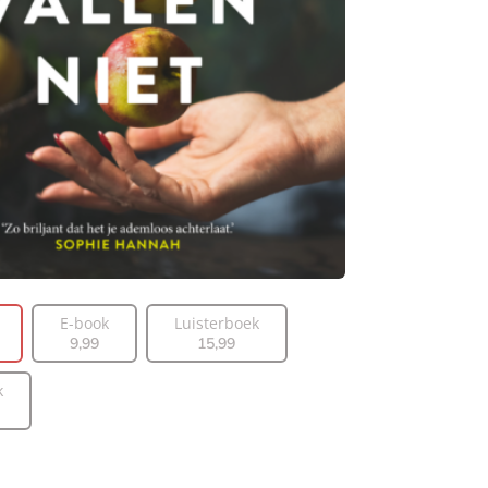
E-book
Luisterboek
9
,
99
15
,
99
k