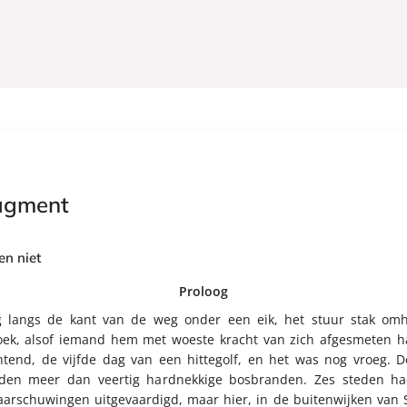
agment
en niet
Proloog
ag langs de kant van de weg onder een eik, het stuur stak om
ek, alsof iemand hem met woeste kracht van zich afgesmeten h
htend, de vijfde dag van een hittegolf, en het was nog vroeg. D
den meer dan veertig hardnekkige bosbranden. Zes steden h
aarschuwingen uitgevaardigd, maar hier, in de buitenwijken van 