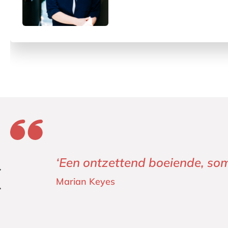
‘Moriarty laat opnieuw overtu
Jane Harper