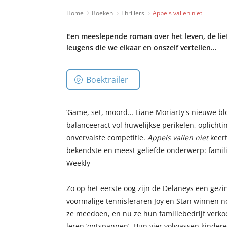
Home
Boeken
Thrillers
Appels vallen niet
Een meeslepende roman over het leven, de liefd
leugens die we elkaar en onszelf vertellen...
Boektrailer
‘Game, set, moord… Liane Moriarty's nieuwe bl
balanceeract vol huwelijkse perikelen, oplicht
onvervalste competitie.
Appels vallen niet
keert
bekendste en meest geliefde onderwerp: famil
Weekly
Zo op het eerste oog zijn de Delaneys een gezin
voormalige tennisleraren Joy en Stan winnen no
ze meedoen, en nu ze hun familiebedrijf verkoch
leren ‘ontspannen’. Hun vier volwassen kinder