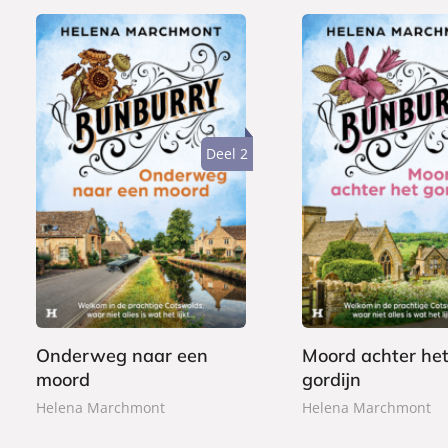
Deel 2
E
E
2
2
-
-
,
,
b
b
9
9
o
o
9
9
o
o
k
k
Onderweg naar een
Moord achter he
moord
gordijn
Helena Marchmont
Helena Marchmont