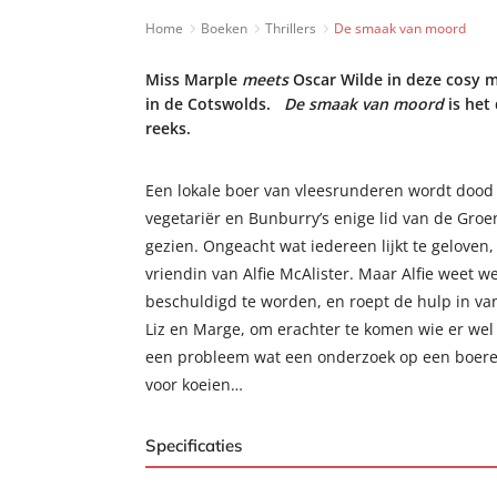
Home
Boeken
Thrillers
De smaak van moord
Miss Marple
meets
Oscar Wilde in deze cosy my
in de Cotswolds.
De smaak van moord
is het
reeks.
Een lokale boer van vleesrunderen wordt dood
vegetariër en Bunburry’s enige lid van de Groen
gezien. Ongeacht wat iedereen lijkt te geloven, 
vriendin van Alfie McAlister. Maar Alfie weet we
beschuldigd te worden, en roept de hulp in va
Liz en Marge, om erachter te komen wie er wel v
een probleem wat een onderzoek op een boerenb
voor koeien…
Specificaties