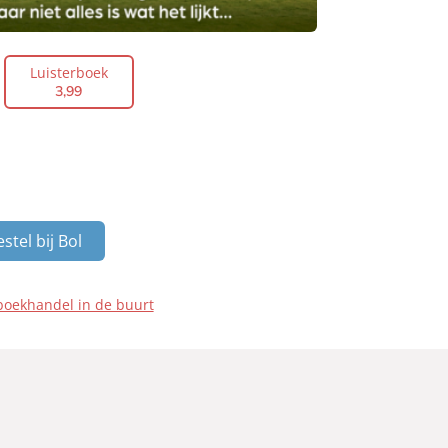
Luisterboek
3
,
99
stel bij Bol
boekhandel in de buurt