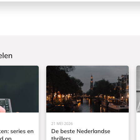
elen
21 MEI 2026
en: series en
De beste Nederlandse
rd op
thrillers