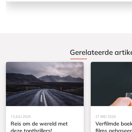
Gerelateerde artik
13 JULI 2026
21 MEI 2026
Reis om de wereld met
Verfilmde boek
deze topthrillers!
films gebasee