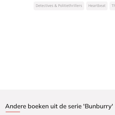
ISBN:
9789046178317
Detectives & Politiethrillers
Heartbeat
Th
NUR:
330
Type:
Luisterboek
Auteur(s):
Helena Marchmont
Vertaler:
Guus van der Made
Voorlezer:
Gaby Milder
Prijs:
3
,
99
Duur:
3 uur en 19 minuten
Uitgever:
Heartbeat
Verschijningsdatum:
17-08-2023
Andere boeken uit de serie 'Bunburry'