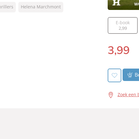
rillers
Helena Marchmont
E-book
2
,
99
3
,
99
Luisterboek:
Be
Zoek een 