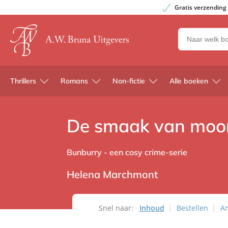
Gratis verzending
Zoeken
naar
boeken,
auteurs
Thrillers
Romans
Non-fictie
Alle boeken
en
uitgevers
De smaak van moo
Bunburry - een cosy crime-serie
Helena Marchmont
Snel naar:
Inhoud
Bestellen
An