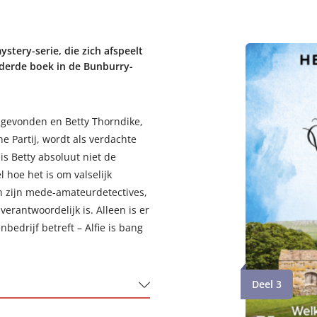
stery-serie, die zich afspeelt
 derde boek in de Bunburry-
 gevonden en Betty Thorndike,
e Partij, wordt als verdachte
is Betty absoluut niet de
l hoe het is om valselijk
n zijn mede-amateurdetectives,
erantwoordelijk is. Alleen is er
edrijf betreft – Alfie is bang
Deel 3