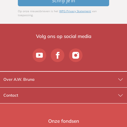
Schrijf je in
Op onze nieuwsbrieven is het
WPG Privacy Statement
van
toepassing.
Volg ons op social media
Over A.W. Bruna
Wat wij doen
Contact
Wie is Wie?
Contactinformatie
A.W. Bruna Fictie
Route-informatie
Onze fondsen