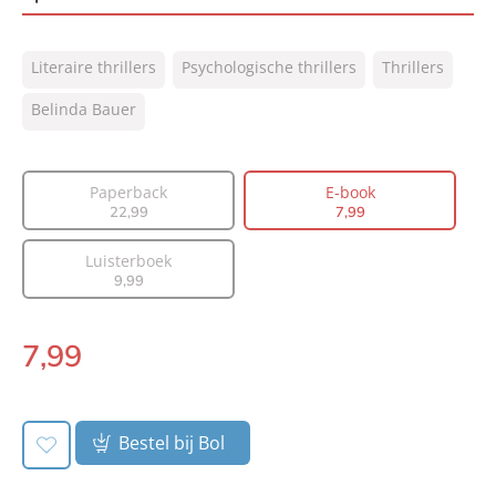
ISBN:
9789044975376
Literaire thrillers
Psychologische thrillers
Thrillers
NUR:
305
Type:
Belinda Bauer
E-book
Auteur(s):
Belinda Bauer
Vertaler:
Valérie Janssen
Paperback
E-book
Prijs:
7
,
99
22
,
99
7
,
99
Aantal pagina's:
368
Luisterboek
Uitgever:
Bruna Uitgevers B.V., A.W.
9
,
99
Verschijningsdatum:
11-06-2018
7
,
99
E-
book:
Bestel bij Bol