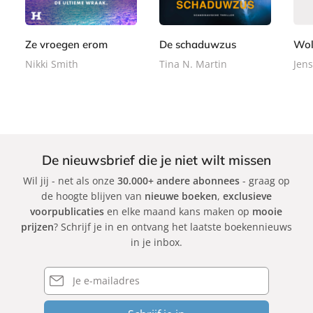
9
,
,
o
e
e
9
9
9
o
r
r
9
9
k
b
b
Ze vroegen erom
De schaduwzus
Wol
a
a
Nikki Smith
Tina N. Martin
Jens
c
c
k
k
De nieuwsbrief die je niet wilt missen
Wil jij - net als onze
30.000+ andere abonnees
- graag op
de hoogte blijven van
nieuwe boeken
,
exclusieve
voorpublicaties
en elke maand kans maken op
mooie
prijzen
? Schrijf je in en ontvang het laatste boekennieuws
in je inbox.
E-
mailadres