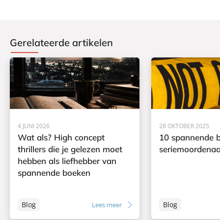
0
Gerelateerde artikelen
4 JUNI 2026
28 OKTOBER 2025
Wat als? High concept
10 spannende b
thrillers die je gelezen moet
seriemoordenaa
hebben als liefhebber van
spannende boeken
Blog
Blog
Lees meer