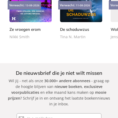
9
2
2
-
a
a
Verwacht:
Verwacht:
Verw
13-08-2026
11-08-2026
,
4
2
b
p
p
9
,
,
o
e
e
9
9
9
o
r
r
9
9
k
b
b
Ze vroegen erom
De schaduwzus
Wol
a
a
Nikki Smith
Tina N. Martin
Jens
c
c
k
k
De nieuwsbrief die je niet wilt missen
Wil jij - net als onze
30.000+ andere abonnees
- graag op
de hoogte blijven van
nieuwe boeken
,
exclusieve
voorpublicaties
en elke maand kans maken op
mooie
prijzen
? Schrijf je in en ontvang het laatste boekennieuws
in je inbox.
E-