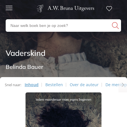
Gratis
verzending
Zoeken
Voor
naar
23:00
boeken,
besteld,
volgende
auteurs
werkdag
en
Vaderskind
Thrillers
in huis
uitgevers
Veilig
betalen
Belinda Bauer
Gratis
retourneren
Inhoud
Bestellen
Over de auteur
De mening
Snel naar: