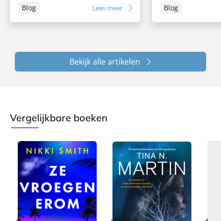
Blog
Blog
Lees meer
Bekijk alle artikelen
Vergelijkbare boeken
E
P
P