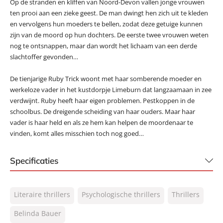
Op de stranden en kliffen van Noord-Devon vallen jonge vrouwen
ten prooi aan een zieke geest. De man dwingt hen zich uit te kleden
en vervolgens hun moeders te bellen, zodat deze getuige kunnen
zijn van de moord op hun dochters. De eerste twee vrouwen weten
nog te ontsnappen, maar dan wordt het lichaam van een derde
slachtoffer gevonden…
De tienjarige Ruby Trick woont met haar somberende moeder en
werkeloze vader in het kustdorpje Limeburn dat langzaamaan in zee
verdwijnt. Ruby heeft haar eigen problemen. Pestkoppen in de
schoolbus. De dreigende scheiding van haar ouders. Maar haar
vader is haar held en als ze hem kan helpen de moordenaar te
vinden, komt alles misschien toch nog goed…
Specificaties
ISBN:
9789400519176
Literaire thrillers
Psychologische thrillers
Thrillers
NUR:
305
Type:
Belinda Bauer
Paperback