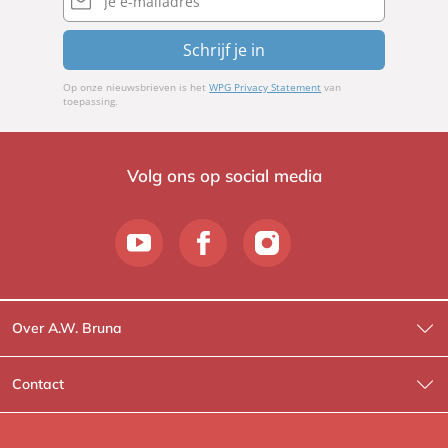
mailadres
Schrijf je in
Op onze nieuwsbrieven is het
WPG Privacy Statement
van
toepassing.
Volg ons op social media
Over A.W. Bruna
Wat wij doen
Contact
Wie is Wie?
Contactinformatie