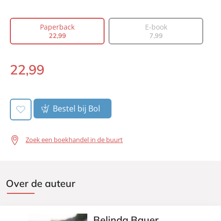
Auteur(s):
Belinda Bauer
Vertaler:
Valérie Janssen
Paperback
E-book
Prijs:
22
,
99
22
,
99
7
,
99
Aantal pagina's:
368
Uitgever:
A.W. Bruna Nieuwe Media
22
,
99
Paperback:
Verschijningsdatum:
05-03-2025
Bestel bij Bol
Zoek een boekhandel in de buurt
Over de auteur
Belinda Bauer