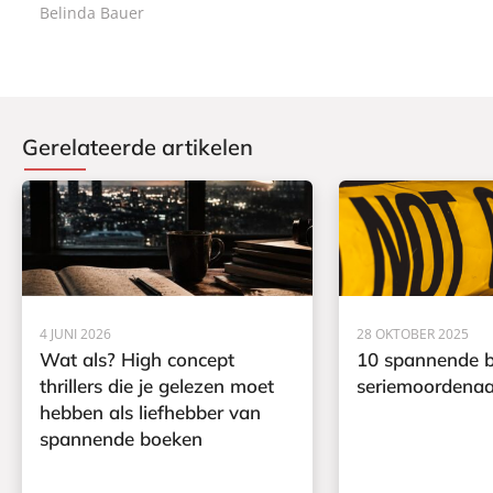
c
Belinda Bauer
k
k
,
k
5
0
Gerelateerde artikelen
4 JUNI 2026
28 OKTOBER 2025
Wat als? High concept
10 spannende b
thrillers die je gelezen moet
seriemoordenaa
hebben als liefhebber van
spannende boeken