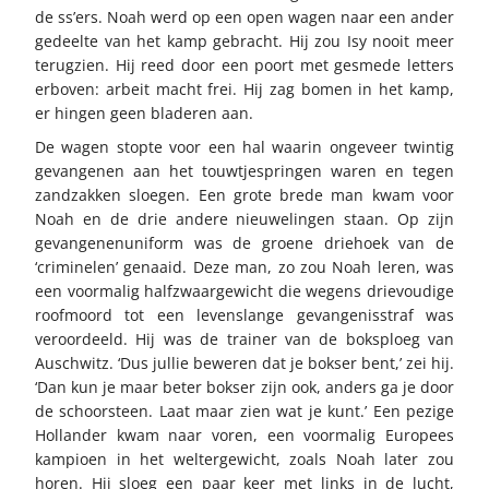
de ss’ers. Noah werd op een open wagen naar een ander
gedeelte van het kamp gebracht. Hij zou Isy nooit meer
terugzien. Hij reed door een poort met gesmede letters
erboven: arbeit macht frei. Hij zag bomen in het kamp,
er hingen geen bladeren aan.
De wagen stopte voor een hal waarin ongeveer twintig
gevangenen aan het touwtjespringen waren en tegen
zandzakken sloegen. Een grote brede man kwam voor
Noah en de drie andere nieuwelingen staan. Op zijn
gevangenenuniform was de groene driehoek van de
‘criminelen’ genaaid. Deze man, zo zou Noah leren, was
een voormalig halfzwaargewicht die wegens drievoudige
roofmoord tot een levenslange gevangenisstraf was
veroordeeld. Hij was de trainer van de boksploeg van
Auschwitz. ‘Dus jullie beweren dat je bokser bent,’ zei hij.
‘Dan kun je maar beter bokser zijn ook, anders ga je door
de schoorsteen. Laat maar zien wat je kunt.’ Een pezige
Hollander kwam naar voren, een voormalig Europees
kampioen in het weltergewicht, zoals Noah later zou
horen. Hij sloeg een paar keer met links in de lucht,