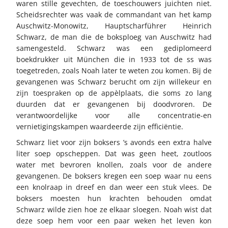
waren stille gevechten, de toeschouwers juichten niet.
Scheidsrechter was vaak de commandant van het kamp
Auschwitz-Monowitz, Hauptscharführer Heinrich
Schwarz, de man die de boksploeg van Auschwitz had
samengesteld. Schwarz was een gediplomeerd
boekdrukker uit München die in 1933 tot de ss was
toegetreden, zoals Noah later te weten zou komen. Bij de
gevangenen was Schwarz berucht om zijn willekeur en
zijn toespraken op de appèlplaats, die soms zo lang
duurden dat er gevangenen bij doodvroren. De
verantwoordelijke voor alle concentratie-en
vernietigingskampen waardeerde zijn efficiëntie.
Schwarz liet voor zijn boksers ’s avonds een extra halve
liter soep opscheppen. Dat was geen heet, zoutloos
water met bevroren knollen, zoals voor de andere
gevangenen. De boksers kregen een soep waar nu eens
een knolraap in dreef en dan weer een stuk vlees. De
boksers moesten hun krachten behouden omdat
Schwarz wilde zien hoe ze elkaar sloegen. Noah wist dat
deze soep hem voor een paar weken het leven kon