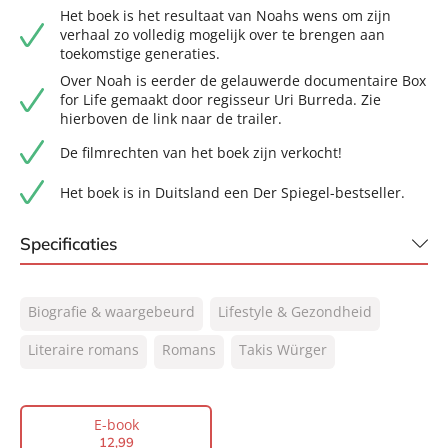
Het boek is het resultaat van Noahs wens om zijn
verhaal zo volledig mogelijk over te brengen aan
toekomstige generaties.
Over Noah is eerder de gelauwerde documentaire Box
for Life gemaakt door regisseur Uri Burreda. Zie
hierboven de link naar de trailer.
De filmrechten van het boek zijn verkocht!
Het boek is in Duitsland een Der Spiegel-bestseller.
Specificaties
ISBN:
9789044933147
Biografie & waargebeurd
Lifestyle & Gezondheid
NUR:
302
Type:
Literaire romans
Romans
E-book
Takis Würger
Auteur(s):
Takis Würger
Vertaler:
Goverdien Hauth-Grubben
E-book
Prijs:
12
,
99
12
,
99