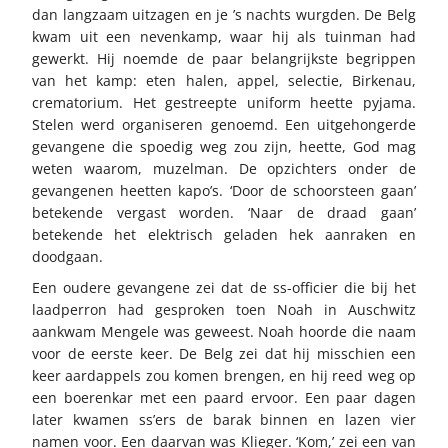
dan langzaam uitzagen en je ’s nachts wurgden. De Belg
kwam uit een nevenkamp, waar hij als tuinman had
gewerkt. Hij noemde de paar belangrijkste begrippen
van het kamp: eten halen, appel, selectie, Birkenau,
crematorium. Het gestreepte uniform heette pyjama.
Stelen werd organiseren genoemd. Een uitgehongerde
gevangene die spoedig weg zou zijn, heette, God mag
weten waarom, muzelman. De opzichters onder de
gevangenen heetten kapo’s. ‘Door de schoorsteen gaan’
betekende vergast worden. ‘Naar de draad gaan’
betekende het elektrisch geladen hek aanraken en
doodgaan.
Een oudere gevangene zei dat de ss-officier die bij het
laadperron had gesproken toen Noah in Auschwitz
aankwam Mengele was geweest. Noah hoorde die naam
voor de eerste keer. De Belg zei dat hij misschien een
keer aardappels zou komen brengen, en hij reed weg op
een boerenkar met een paard ervoor. Een paar dagen
later kwamen ss’ers de barak binnen en lazen vier
namen voor. Een daarvan was Klieger. ‘Kom,’ zei een van