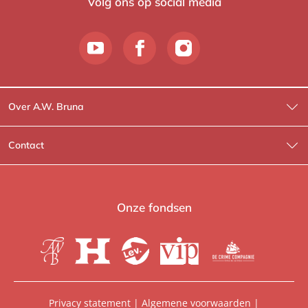
Volg ons op social media
Over A.W. Bruna
Wat wij doen
Contact
Wie is Wie?
Contactinformatie
A.W. Bruna Fictie
Route-informatie
Onze fondsen
Lev. boeken
Voor de pers
Heartbeat
Voor de boekhandels
De Crime Compagnie
Special sales
Privacy statement
|
Algemene voorwaarden
|