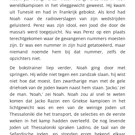
wereldkampioen in het vlieggewicht geweest. Hij kwam
uit Tunesië en had in Frankrijk gebokst. Als kind had
Noah naar de radioverslagen van zijn wedstrijden
geluisterd. Perez was zijn idool, een Jood die door de
massa’s werd toegejuicht. Nu was Perez op een plaats
terechtgekomen waar de gevangenen nummers moesten
zijn. Er was een nummer in zijn huid getatoeëerd, maar
niemand noemde hem bij dat nummer, zelfs de
opzichters niet.
De bokstrainer liep verder, Noah ging door met
springen. Hij wilde niet tegen een zandzak slaan, hij wist
niet hoe dat moest. Een zwartharige man met de gele
driehoek van de Joden kwam naast hem staan. ‘Jacko,’ zei
de man. ‘Noah,’ zei Noah. Noah zou al snel te weten
komen dat Jacko Razon een Griekse kampioen in het
lichtgewicht was en een van de weinige Joden uit
Thessaloniki die het transport, de selecties en de eerste
weken in het kamp hadden overleefd. De nog levende
Joden uit Thessaloniki spraken Ladino, de taal van de
Sefardische Joden, en stonden erom bekend elkaar