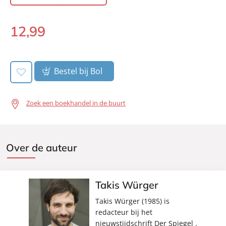
Aantal pagina's:
160
Uitgever:
Signatuur
12
,
99
E-
Verschijningsdatum:
03-11-2021
book:
Bestel bij Bol
Zoek een boekhandel in de buurt
Over de auteur
Takis Würger
Takis Würger (1985) is
redacteur bij het
nieuwstijdschrift Der Spiegel .