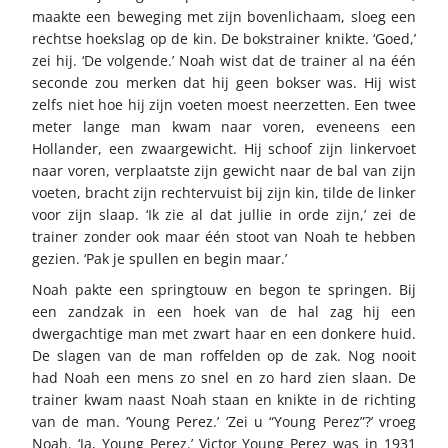
maakte een beweging met zijn bovenlichaam, sloeg een
rechtse hoekslag op de kin. De bokstrainer knikte. ‘Goed,’
zei hij. ‘De volgende.’ Noah wist dat de trainer al na één
seconde zou merken dat hij geen bokser was. Hij wist
zelfs niet hoe hij zijn voeten moest neerzetten. Een twee
meter lange man kwam naar voren, eveneens een
Hollander, een zwaargewicht. Hij schoof zijn linkervoet
naar voren, verplaatste zijn gewicht naar de bal van zijn
voeten, bracht zijn rechtervuist bij zijn kin, tilde de linker
voor zijn slaap. ‘Ik zie al dat jullie in orde zijn,’ zei de
trainer zonder ook maar één stoot van Noah te hebben
gezien. ‘Pak je spullen en begin maar.’
Noah pakte een springtouw en begon te springen. Bij
een zandzak in een hoek van de hal zag hij een
dwergachtige man met zwart haar en een donkere huid.
De slagen van de man roffelden op de zak. Nog nooit
had Noah een mens zo snel en zo hard zien slaan. De
trainer kwam naast Noah staan en knikte in de richting
van de man. ‘Young Perez.’ ‘Zei u “Young Perez”?’ vroeg
Noah. ‘Ja, Young Perez.’ Victor Young Perez was in 1931