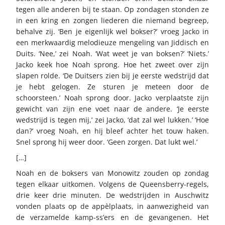
tegen alle anderen bij te staan. Op zondagen stonden ze
in een kring en zongen liederen die niemand begreep,
behalve zij. ‘Ben je eigenlijk wel bokser?’ vroeg Jacko in
een merkwaardig melodieuze mengeling van Jiddisch en
Duits. ‘Nee,’ zei Noah. ‘Wat weet je van boksen?’ ‘Niets.’
Jacko keek hoe Noah sprong. Hoe het zweet over zijn
slapen rolde. ‘De Duitsers zien bij je eerste wedstrijd dat
je hebt gelogen. Ze sturen je meteen door de
schoorsteen.’ Noah sprong door. Jacko verplaatste zijn
gewicht van zijn ene voet naar de andere. ‘Je eerste
wedstrijd is tegen mij,’ zei Jacko, ‘dat zal wel lukken.’ ‘Hoe
dan?’ vroeg Noah, en hij bleef achter het touw haken.
Snel sprong hij weer door. ‘Geen zorgen. Dat lukt wel.’
[…]
Noah en de boksers van Monowitz zouden op zondag
tegen elkaar uitkomen. Volgens de Queensberry-regels,
drie keer drie minuten. De wedstrijden in Auschwitz
vonden plaats op de appèlplaats, in aanwezigheid van
de verzamelde kamp-ss’ers en de gevangenen. Het