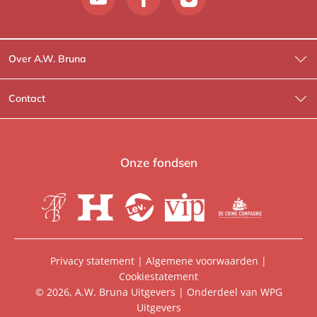
Over A.W. Bruna
Wat wij doen
Contact
Wie is Wie?
Contactinformatie
A.W. Bruna Fictie
Route-informatie
Onze fondsen
Lev. boeken
Voor de pers
Heartbeat
Voor de boekhandels
De Crime Compagnie
Special sales
Privacy statement
|
Algemene voorwaarden
|
Cookiestatement
Aanbiedingsbrochures
Manuscripten
© 2026, A.W. Bruna Uitgevers | Onderdeel van
WPG
Uitgevers
Vacatures