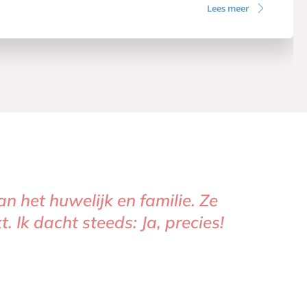
Lees meer
n het huwelijk en familie. Ze
iefde dieper kan worden, hoe
. Ik dacht steeds: Ja, precies!
oeiend en afnemend op
ek niet neerleggen.’
– Miranda
– Miranda
eis
eis