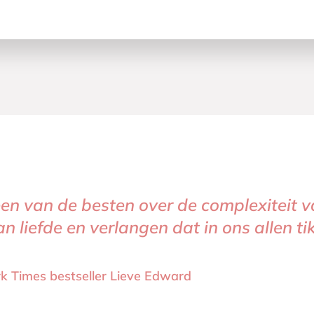
een van de besten over de complexiteit va
t in het hart. Ze laat ons zien hoe een l
n liefde en verlangen dat in ons allen tikt
, als een halve maan in de lucht, aangr
elen van schaduw en licht. Ik kon dit bo
unday Times bestseller Het papieren pal
unday Times bestseller Het papieren pal
k Times bestseller Lieve Edward