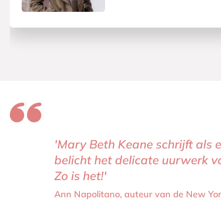
'Mary Beth Keane schrijft als 
‘Mary Beth Keane schrijft rech
belicht het delicate uurwerk va
liefde ook kan blijven hangen
Zo is het!'
hetzelfde moment met gelijke d
CowleyHeller, auteur van de S
CowleyHeller, auteur van de S
Ann Napolitano, auteur van de New Yor