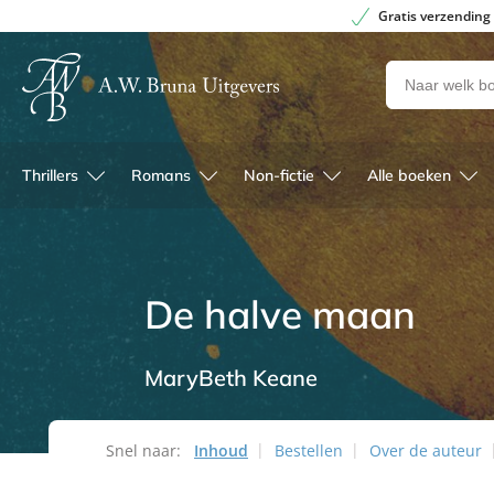
Gratis verzending
Zoeken
naar
boeken,
auteurs
Thrillers
Romans
Non-fictie
Alle boeken
en
uitgevers
De halve maan
MaryBeth Keane
Snel naar:
Inhoud
Bestellen
Over de auteur