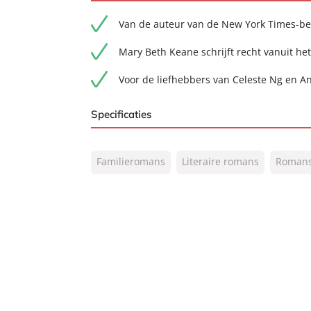
Van de auteur van de New York Times-be
Mary Beth Keane schrijft recht vanuit het
Voor de liefhebbers van Celeste Ng en A
Specificaties
ISBN:
9789044935103
Familieromans
Literaire romans
Roman
NUR:
302
Type:
E-book
Auteur(s):
MaryBeth Keane
Vertaler:
Anna Livestro
Prijs:
12
,
99
Aantal pagina's:
384
Uitgever:
Signatuur
Verschijningsdatum:
20-06-2023