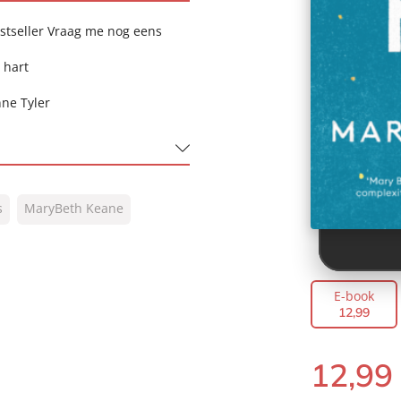
stseller Vraag me nog eens
 hart
nne Tyler
s
MaryBeth Keane
E-book
12
,
99
12
,
99
E-
book: