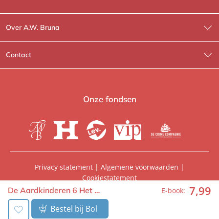
Over A.W. Bruna
Wat wij doen
Contact
Wie is Wie?
Contactinformatie
A.W. Bruna Fictie
Route-informatie
Onze fondsen
Lev. boeken
Voor de pers
Heartbeat
Voor de boekhandels
De Crime Compagnie
Special sales
Privacy statement
|
Algemene voorwaarden
|
Cookiestatement
Aanbiedingsbrochures
Manuscripten
7
,
99
© 2026, A.W. Bruna Uitgevers | Onderdeel van
WPG
De Aardkinderen 6 Het …
E-book:
Uitgevers
Vacatures
Foreign rights
Bestel bij Bol