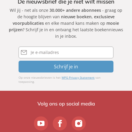
De nieuwsbrief die je niet wilt missen
Wil jij - net als onze
30.000+ andere abonnees
- graag op
de hoogte blijven van
nieuwe boeken
,
exclusieve
voorpublicaties
en elke maand kans maken op
mooie
prijzen
? Schrijf je in en ontvang het laatste boekennieuws
in je inbox.
E-
mailadres
Schrijf je in
Op onze nieuwsbrieven is het
WPG Privacy Statement
van
toepassing.
Volg ons op social media