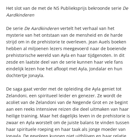
Het slot van de met de NS Publieksprijs bekroonde serie
De
Aardkinderen
De serie
De Aardkinderen
vertelt het verhaal van het
mysterie van het ontstaan van de mensheid en de harde
strijd om in de prehistorie te overleven. Jean Auels boeken
hebben al miljoenen lezers meegevoerd naar de boeiende
prehistorische wereld van Ayla en haar tijdgenoten. In dit
zesde en laatste deel van de serie kunnen haar vele fans
eindelijk lezen hoe het afloopt met Ayla, Jondalar en hun
dochtertje Jonayla.
De saga gaat verder met de opleiding die Ayla geniet tot
Zelandoni, een spiritueel leider en genezer. Ze wordt de
acoliet van de Zelandoni van de Negende Grot en ze begint
aan een reeks intensieve reizen die deel uitmaken van haar
heilige training. Maar het dagelijks leven in de prehistorie is
zwaar en Ayla worstelt om de juiste balans te vinden tussen
haar spirituele roeping en haar taak als jonge moeder van
Jonayla. De gevolgen kunnen niet uitblijven en haar relatie