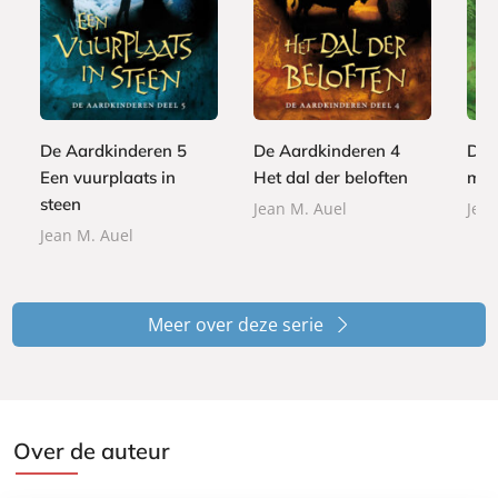
P
P
P
2
2
a
a
2
a
4
4
p
p
4
p
,
,
e
e
,
e
9
9
r
r
9
r
9
9
De Aardkinderen 5
De Aardkinderen 4
De 
b
b
9
b
Een vuurplaats in
Het dal der beloften
mam
a
a
a
c
c
steen
Jean M. Auel
Jean
c
k
k
Jean M. Auel
k
Meer over deze serie
Over de auteur