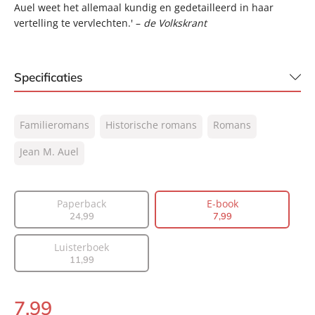
Auel weet het allemaal kundig en gedetailleerd in haar
vertelling te vervlechten.' –
de Volkskrant
Specificaties
ISBN:
9789044965551
Familieromans
Historische romans
Romans
NUR:
302
Type:
Jean M. Auel
E-book
Auteur(s):
Jean M. Auel
Vertaler:
Henny van Gulik, Ingrid Tóth
Paperback
E-book
Prijs:
7
,
99
24
,
99
7
,
99
Aantal pagina's:
773
Luisterboek
Uitgever:
A.W. Bruna Uitgevers
11
,
99
Verschijningsdatum:
22-07-2011
7
,
99
E-