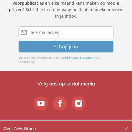
voorpublicaties
en elke maand kans maken op
mooie
prijzen
? Schrijf je in en ontvang het laatste boekennieuws
in je inbox.
E-
mailadres
Schrijf je in
Op onze nieuwsbrieven is het
WPG Privacy Statement
van
toepassing.
Volg ons op social media
Over A.W. Bruna