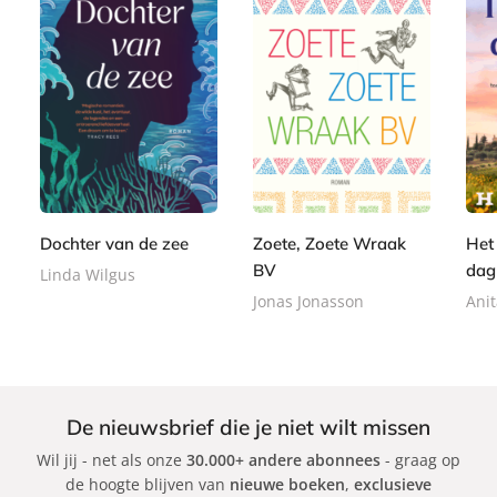
P
P
E
2
a
1
9
a
-
2
p
5
,
p
b
,
e
,
9
e
o
9
r
9
9
r
o
9
b
9
b
k
Dochter van de zee
Zoete, Zoete Wraak
Het
a
a
BV
dag
Linda Wilgus
c
c
k
Jonas Jonasson
Ani
k
De nieuwsbrief die je niet wilt missen
Wil jij - net als onze
30.000+ andere abonnees
- graag op
de hoogte blijven van
nieuwe boeken
,
exclusieve