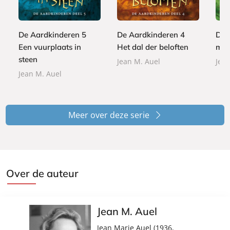
p
p
4
p
,
,
e
e
,
e
9
9
r
r
9
r
9
9
De Aardkinderen 5
De Aardkinderen 4
De 
b
b
9
b
Een vuurplaats in
Het dal der beloften
mam
a
a
a
c
c
steen
Jean M. Auel
Jean
c
k
k
Jean M. Auel
k
Meer over deze serie
Over de auteur
Jean M. Auel
Jean Marie Auel (1936,