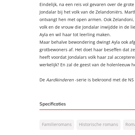
Eindelijk, na een reis vol gevaren over de grote 
Jondalar bij het volk van de Zelandoniërs. Mar
ontvangt hen met open armen. Ook Zelandoni, d
volk en de vrouw die Jondalar inwijdde in de li
Ayla en wil haar tot leerling maken.
Maar behalve bewondering dwingt Ayla ook af
grotbewoners af. Het doet haar beseffen dat z
heeft voordat Jondalars volk haar zal acceptere
werkelijk? En zal de geest van de holenleeuw h
De
Aardkinderen
-serie is bekroond met de NS 
Specificaties
ISBN:
9789022999752
Familieromans
Historische romans
Rom
NUR:
302