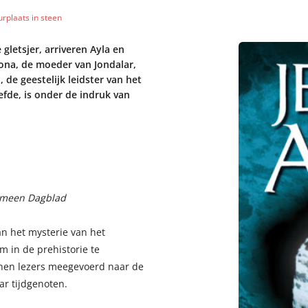
rplaats in steen
 gletsjer, arriveren Ayla en
hona, de moeder van Jondalar,
de geestelijk leidster van het
efde, is onder de indruk van
emeen Dagblad
an het mysterie van het
 in de prehistorie te
enen lezers meegevoerd naar de
ar tijdgenoten.