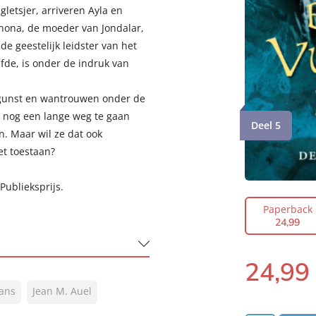
gletsjer, arriveren Ayla en
thona, de moeder van Jondalar,
e geestelijk leidster van het
efde, is onder de indruk van
gunst en wantrouwen onder de
e nog een lange weg te gaan
Deel 5
n. Maar wil ze dat ook
et toestaan?
Publieksprijs.
Paperback
24
,
99
24
,
99
Paperback:
ans
Jean M. Auel