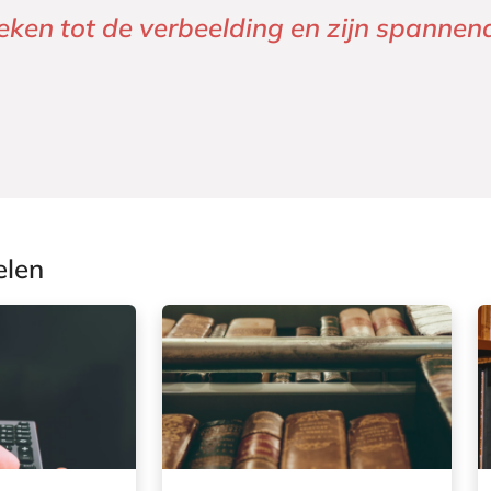
oot publiek.' Vrij Nederland
elen