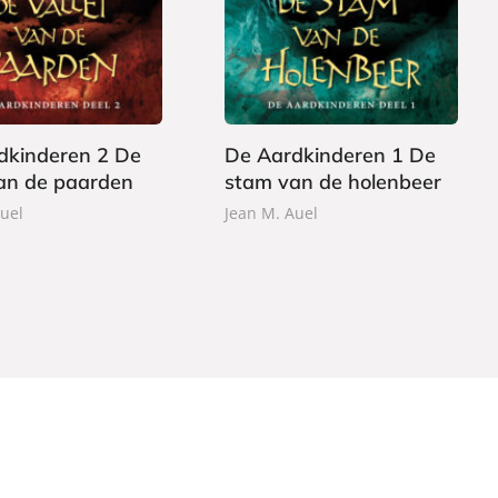
2
a
4
p
,
e
9
r
9
b
dkinderen 2 De
De Aardkinderen 1 De
a
van de paarden
stam van de holenbeer
c
k
uel
Jean M. Auel