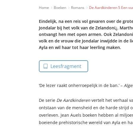
Home
Boeken
Romans
De Aardkinderen 5 Een vuu
Eindelijk, na een reis vol gevaren over de grote
Jondalar bij het volk van de Zelandoni¿. Mart
ontvangt hen met open armen. Ook Zelandoni, 
volk en de vrouw die Jondalar inwijdde in de li
Ayla en wil haar tot haar leerling maken.
Leesfragment
‘De lezer raakt onherroepelijk in de ban.’ –
Alg
De serie
De Aardkinderen
vertelt het verhaal v
ontstaan van de mensheid en de harde strijd om
overleven. Jean Auels boeken hebben al miljo
boeiende prehistorische wereld van Ayla en ha