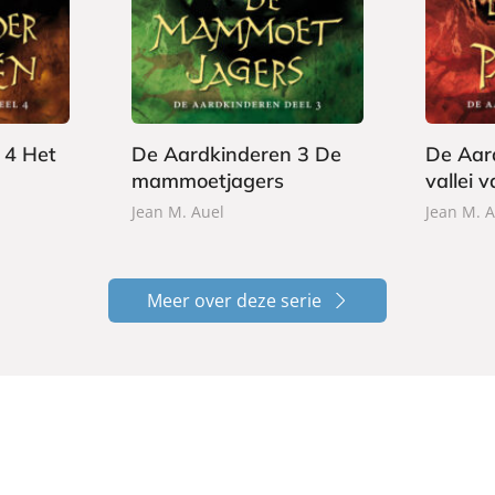
2
2
a
a
4
4
p
p
,
,
e
e
9
9
r
r
9
9
b
b
 4 Het
De Aardkinderen 3 De
De Aar
a
a
mammoetjagers
vallei 
c
c
k
k
Jean M. Auel
Jean M. A
Meer over deze serie