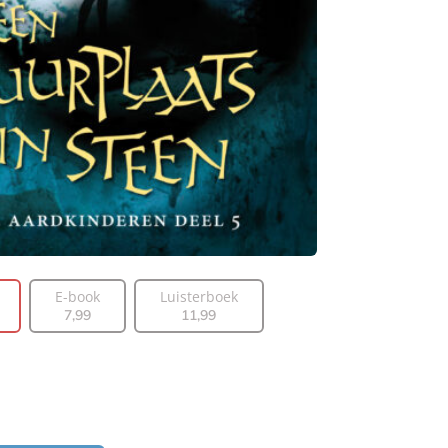
E-book
Luisterboek
7
,
99
11
,
99