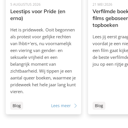
5 AUGUSTUS 2026
21 MEI 2026
Leestips voor Pride (en
Verfilmde boek
erna)
films gebasee
topboeken
Het is prideweek. Ooit begonnen
als protest voor gelijke rechten
Lees jij eerst gra
van lhbti+’ers, nu voornamelijk
voordat je een ni
een viering van gender- en
een film gaat kij
seksuele vrijheid en een
de beste verfilm
belangrijk moment van
jou op een rijtje g
zichtbaarheid. Wij tippen je een
aantal queer boeken, waarmee je
prideweek het hele jaar lang kunt
vieren.
Blog
Lees meer
Blog