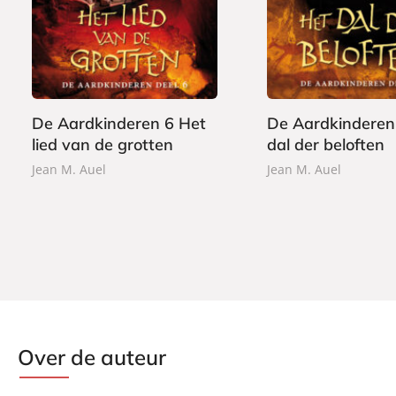
2
2
a
a
4
4
p
p
,
,
e
e
9
9
r
r
9
9
b
b
De Aardkinderen 6 Het
De Aardkinderen
a
a
lied van de grotten
dal der beloften
c
c
k
k
Jean M. Auel
Jean M. Auel
Over de auteur