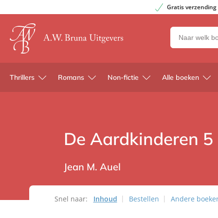
Gratis verzending
Zoeken
naar
boeken,
auteurs
Thrillers
Romans
Non-fictie
Alle boeken
en
uitgevers
De Aardkinderen 5 
Jean M. Auel
Snel naar:
Inhoud
Bestellen
Andere boeken 