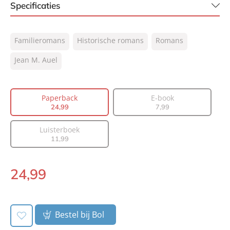
Specificaties
ISBN:
9789022999738
Familieromans
Historische romans
Romans
NUR:
302
Type:
Jean M. Auel
Paperback
Auteur(s):
Jean M. Auel
Vertaler:
G. Snoey
Paperback
E-book
Prijs:
24
,
99
24
,
99
7
,
99
Aantal pagina's:
743
Luisterboek
Uitgever:
A.W. Bruna Uitgevers
11
,
99
Verschijningsdatum:
01-03-2011
24
,
99
Paperback:
Bestel bij Bol