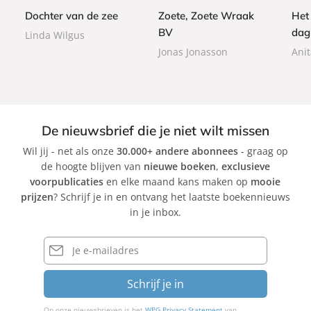
b
9
b
k
Dochter van de zee
Zoete, Zoete Wraak
Het
a
a
BV
dag
Linda Wilgus
c
c
k
Jonas Jonasson
Ani
k
De nieuwsbrief die je niet wilt missen
Wil jij - net als onze
30.000+ andere abonnees
- graag op
de hoogte blijven van
nieuwe boeken
,
exclusieve
voorpublicaties
en elke maand kans maken op
mooie
prijzen
? Schrijf je in en ontvang het laatste boekennieuws
in je inbox.
E-
mailadres
Schrijf je in
Op onze nieuwsbrieven is het
WPG Privacy Statement
van