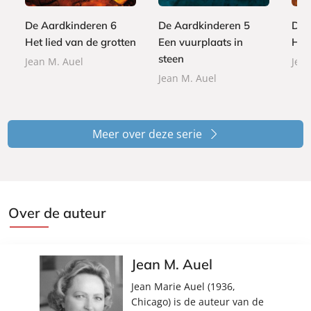
e
9
9
r
r
9
r
9
9
De Aardkinderen 6
De Aardkinderen 5
De 
b
b
9
b
Het lied van de grotten
Een vuurplaats in
Het 
a
a
a
c
c
steen
Jean M. Auel
Jean
c
k
k
Jean M. Auel
k
Meer over deze serie
Over de auteur
Jean M. Auel
Jean Marie Auel (1936,
Chicago) is de auteur van de