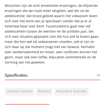
Misschien zijn de echt emotionele ervaringen, de blíjvende
ervaringen die we nooit meer vergeten, wel die uit de
adolescentie: dat broze gebied waarin het volwassen leven
zich voor het eerst aan je openbaart zonder dat je er al
helemaal klaar voor bent. Tussenstations gaat over vijf
adolescenten tussen de veertien en de achttien jaar, die
zich voor situaties geplaatst zien die hun pet te boven gaan,
maar die hen wel tot volwassenen smeden, ook al zijn ze
zich daar op dat moment (nog) niet van bewust. Verhalen
over vastberadenheid en moed, over conflicten binnen het
gezin, maar ook over liefde, éducation sentimentale en de
vorming van het geweten.
Specificaties
ISBN:
9789044965131
Literaire romans
Romans
Almudena Grandes
NUR:
302
Type:
E-book