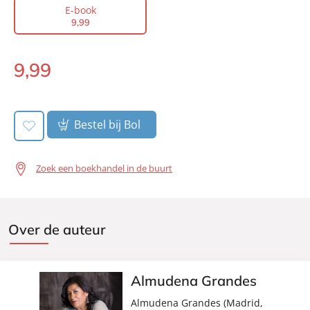
Auteur(s):
Almudena Grandes
E-book
9
,
99
Vertaler:
Trijne Vermunt
Prijs:
9
,
99
9
,
99
Aantal pagina's:
237
E-
Uitgever:
book:
Signatuur
Verschijningsdatum:
08-08-2011
Bestel bij Bol
Zoek een boekhandel in de buurt
Over de auteur
Almudena Grandes
Almudena Grandes (Madrid,