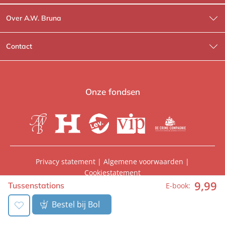
Over A.W. Bruna
Wat wij doen
Contact
Wie is Wie?
Contactinformatie
A.W. Bruna Fictie
Route-informatie
Onze fondsen
Lev. boeken
Voor de pers
Heartbeat
Voor de boekhandels
De Crime Compagnie
Special sales
Privacy statement
|
Algemene voorwaarden
|
Cookiestatement
Aanbiedingsbrochures
Manuscripten
9
,
99
© 2026, A.W. Bruna Uitgevers | Onderdeel van
WPG
Tussenstations
E-book:
Uitgevers
Vacatures
Foreign rights
Bestel bij Bol