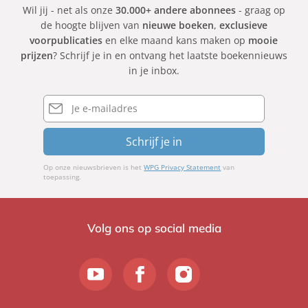
Wil jij - net als onze
30.000+ andere abonnees
- graag op
de hoogte blijven van
nieuwe boeken
,
exclusieve
voorpublicaties
en elke maand kans maken op
mooie
prijzen
? Schrijf je in en ontvang het laatste boekennieuws
in je inbox.
E-
mailadres
Schrijf je in
Op onze nieuwsbrieven is het
WPG Privacy Statement
van
toepassing.
Volg ons op social media