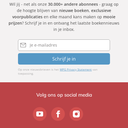
Wil jij - net als onze
30.000+ andere abonnees
- graag op
de hoogte blijven van
nieuwe boeken
,
exclusieve
voorpublicaties
en elke maand kans maken op
mooie
prijzen
? Schrijf je in en ontvang het laatste boekennieuws
in je inbox.
E-
mailadres
Schrijf je in
Op onze nieuwsbrieven is het
WPG Privacy Statement
van
toepassing.
Volg ons op social media