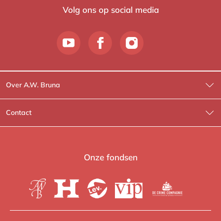
Volg ons op social media
Over A.W. Bruna
Wat wij doen
Contact
Wie is Wie?
Contactinformatie
A.W. Bruna Fictie
Route-informatie
Onze fondsen
Lev. boeken
Voor de pers
Heartbeat
Voor de boekhandels
De Crime Compagnie
Special sales