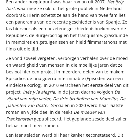
Een ander hoogtepunt was haar roman uit 2007,
Het ijzig
hart
, waarmee ze ook tot het grote publiek in Nederland
doorbrak. Hierin schetst ze aan de hand van twee families
een panorama van de recente geschiedenis van Spanje. Ze
las hiervoor als een bezetene geschiedenisboeken over de
Republiek, de Burgeroorlog en het franquisme, grasduinde
in memoires en getuigenissen en hield filmmarathons met
films uit die tijd.
Ze vond zoveel vergeten, verborgen verhalen over de moed
en waardigheid van mensen in die moeilijke jaren dat ze
besloot hier een project in meerdere delen van te maken:
Episodios de una guerra interminable (Episoden van een
eindeloze oorlog). In 2010 verscheen het eerste deel van dit
project,
Inés y la alegría
. In de jaren daarna volgden
De
vijand van mijn vader
,
De drie bruiloften van Manolita
,
De
patiënten van dokter García
en in 2020 werd haar laatste
roman en vijfde deel in de reeks
De moeder van
Frankenstein
gepubliceerd. Het geplande zesde deel zal er
helaas nooit meer komen.
Een jaar geleden werd bij haar kanker geconstateerd. Dit