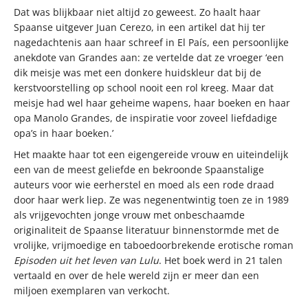
Dat was blijkbaar niet altijd zo geweest. Zo haalt haar
Spaanse uitgever Juan Cerezo, in een artikel dat hij ter
nagedachtenis aan haar schreef in El País, een persoonlijke
anekdote van Grandes aan: ze vertelde dat ze vroeger ‘een
dik meisje was met een donkere huidskleur dat bij de
kerstvoorstelling op school nooit een rol kreeg. Maar dat
meisje had wel haar geheime wapens, haar boeken en haar
opa Manolo Grandes, de inspiratie voor zoveel liefdadige
opa’s in haar boeken.’
Het maakte haar tot een eigengereide vrouw en uiteindelijk
een van de meest geliefde en bekroonde Spaanstalige
auteurs voor wie eerherstel en moed als een rode draad
door haar werk liep. Ze was negenentwintig toen ze in 1989
als vrijgevochten jonge vrouw met onbeschaamde
originaliteit de Spaanse literatuur binnenstormde met de
vrolijke, vrijmoedige en taboedoorbrekende erotische roman
Episoden uit het leven van Lulu
. Het boek werd in 21 talen
vertaald en over de hele wereld zijn er meer dan een
miljoen exemplaren van verkocht.