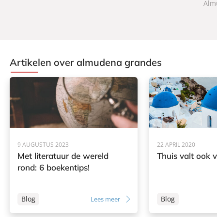
Alm
o
e
k
Artikelen over almudena grandes
9 AUGUSTUS 2023
22 APRIL 2020
Met literatuur de wereld
Thuis valt ook v
rond: 6 boekentips!
Blog
Blog
Lees meer