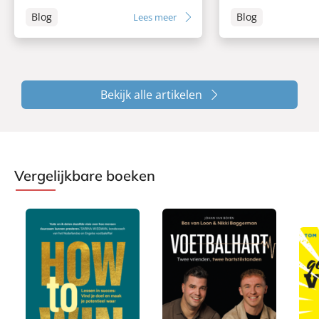
Blog
Blog
Lees meer
Bekijk alle artikelen
Vergelijkbare boeken
P