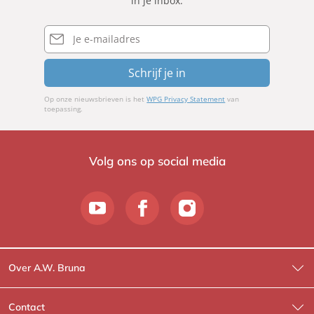
in je inbox.
E-
mailadres
Schrijf je in
Op onze nieuwsbrieven is het
WPG Privacy Statement
van
toepassing.
Volg ons op social media
Over A.W. Bruna
Wat wij doen
Contact