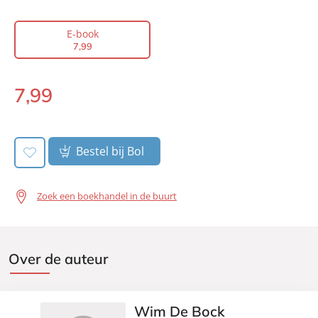
Auteur(s):
Wim De Bock
Prijs:
7
,
99
E-book
Aantal pagina's:
178
7
,
99
Uitgever:
VI boeken
Verschijningsdatum:
13-02-2013
7
,
99
E-
book:
Bestel bij Bol
Zoek een boekhandel in de buurt
Over de auteur
Wim De Bock