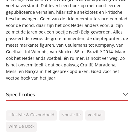
voetbalverstand. Dat levert een boek op met nooit eerder
gepubliceerde verhalen, hilarische anekdotes en kritische
beschouwingen. Geen van de drie neemt uiteraard een blad
voor de mond, daar zijn het ook Nederlanders voor, al zijn
ze met de jaren ook een beetje (veel) Belg geworden. Alles
passeert de revue: de grote momenten, de dieptepunten, de
meest markante figuren, van Ceulemans tot Kompany, van
Goethals tot Wilmots, van Mexico '86 tot Brazilië 2014. Maar
ook het Nederlands voetbal, én ruimer, is nooit ver weg. Zo
is het onvermijdelijk dat ook pakweg Cruijff, Maradona,
Messi en Barçca in het gesprek opduiken. Goed voor hét
voetbalboek van het jaar!
Specificaties
ISBN:
9789067970211
Lifestyle & Gezondheid
Non-fictie
Voetbal
NUR:
489
Type:
Wim De Bock
E-book