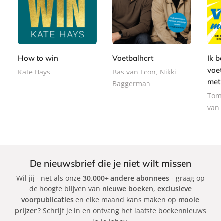
P
2
a
2
a
P
2
p
2
7
p
a
,
e
,
,
e
p
9
r
9
9
r
e
9
b
9
9
How to win
Voetbalhart
Ik 
b
r
a
voe
a
b
Kate Hays
Bas van Loon, Nikki
c
c
met
a
Baggerman
k
k
c
Tom
k
van
De nieuwsbrief die je niet wilt missen
Wil jij - net als onze
30.000+ andere abonnees
- graag op
de hoogte blijven van
nieuwe boeken
,
exclusieve
voorpublicaties
en elke maand kans maken op
mooie
prijzen
? Schrijf je in en ontvang het laatste boekennieuws