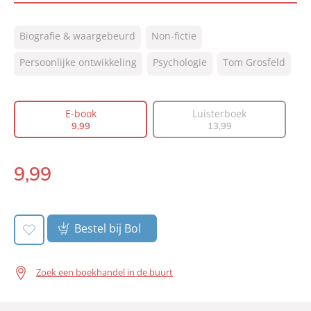
ISBN:
9789044934106
Biografie & waargebeurd
Non-fictie
NUR:
320
Type:
Persoonlijke ontwikkeling
E-book
Psychologie
Tom Grosfeld
Auteur(s):
Tom Grosfeld
Prijs:
9
,
99
E-book
Luisterboek
Aantal pagina's:
248
9
,
99
13
,
99
Uitgever:
Vrij Nederland
Verschijningsdatum:
13-09-2022
9
,
99
E-
book:
Bestel bij Bol
Zoek een boekhandel in de buurt