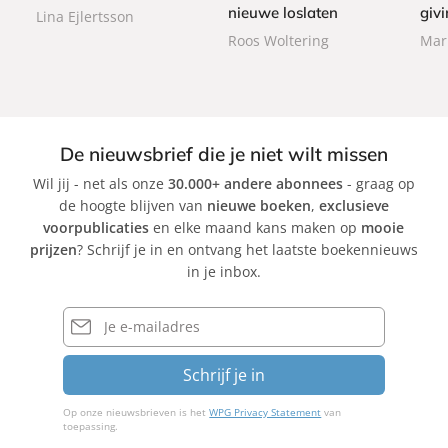
a
a
nieuwe loslaten
givi
Lina Ejlertsson
c
c
c
Roos Woltering
Mar
k
k
k
De nieuwsbrief die je niet wilt missen
Wil jij - net als onze
30.000+ andere abonnees
- graag op
de hoogte blijven van
nieuwe boeken
,
exclusieve
voorpublicaties
en elke maand kans maken op
mooie
prijzen
? Schrijf je in en ontvang het laatste boekennieuws
in je inbox.
E-
mailadres
Schrijf je in
Op onze nieuwsbrieven is het
WPG Privacy Statement
van
toepassing.