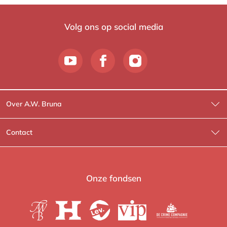
Volg ons op social media
Over A.W. Bruna
Wat wij doen
Contact
Wie is Wie?
Contactinformatie
A.W. Bruna Fictie
Route-informatie
Onze fondsen
Lev. boeken
Voor de pers
Heartbeat
Voor de boekhandels