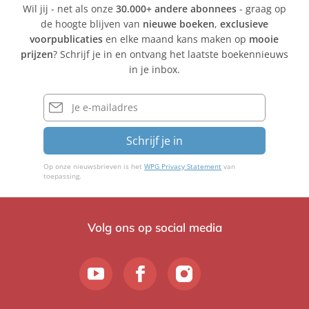
Wil jij - net als onze
30.000+ andere abonnees
- graag op
de hoogte blijven van
nieuwe boeken
,
exclusieve
voorpublicaties
en elke maand kans maken op
mooie
prijzen
? Schrijf je in en ontvang het laatste boekennieuws
in je inbox.
E-
mailadres
Schrijf je in
Op onze nieuwsbrieven is het
WPG Privacy Statement
van
toepassing.
Volg ons op social media