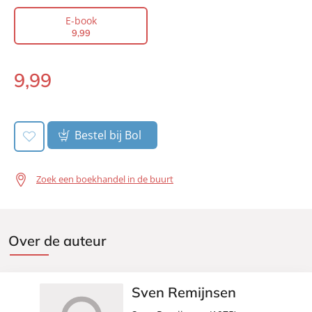
Auteur(s):
Sven Remijnsen
E-book
9
,
99
Prijs:
9
,
99
Aantal pagina's:
227
9
,
99
Uitgever:
Voetbal International
E-
Verschijningsdatum:
book:
28-06-2017
Bestel bij Bol
Zoek een boekhandel in de buurt
Over de auteur
Sven Remijnsen