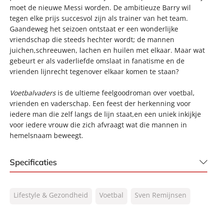
moet de nieuwe Messi worden. De ambitieuze Barry wil
tegen elke prijs succesvol zijn als trainer van het team.
Gaandeweg het seizoen ontstaat er een wonderlijke
vriendschap die steeds hechter wordt; de mannen
juichen,schreeuwen, lachen en huilen met elkaar. Maar wat
gebeurt er als vaderliefde omslaat in fanatisme en de
vrienden lijnrecht tegenover elkaar komen te staan?
Voetbalvaders
is de ultieme feelgoodroman over voetbal,
vrienden en vaderschap. Een feest der herkenning voor
iedere man die zelf langs de lijn staat,en een uniek inkijkje
voor iedere vrouw die zich afvraagt wat die mannen in
hemelsnaam beweegt.
Specificaties
ISBN:
9789067973304
Lifestyle & Gezondheid
Voetbal
Sven Remijnsen
NUR:
340
Type:
E-book