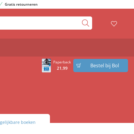
Gratis retourneren
Paperback
Bestel bij Bol
21
,
99
gelijkbare boeken