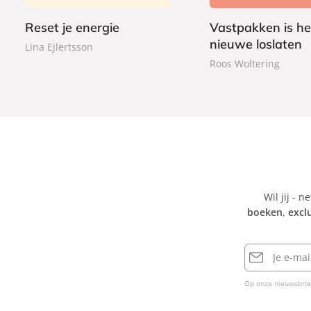
9
b
b
a
Reset je energie
Vastpakken is he
a
c
nieuwe loslaten
c
Lina Ejlertsson
k
k
Roos Woltering
Wil jij - n
boeken
,
excl
E-
mailadres
Op onze nieuwsbrie