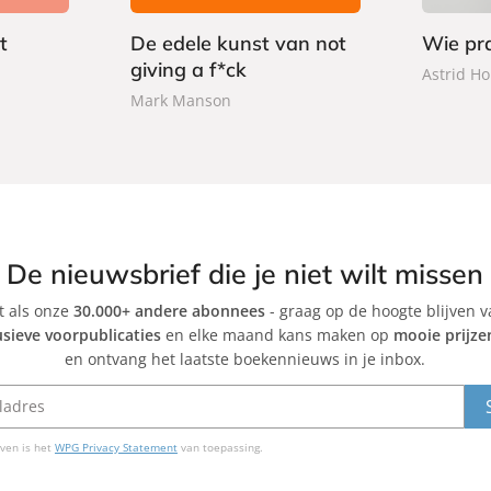
0
b
b
a
t
De edele kunst van not
Wie pra
a
c
giving a f*ck
c
Astrid Ho
k
k
Mark Manson
De nieuwsbrief die je niet wilt missen
et als onze
30.000+ andere abonnees
- graag op de hoogte blijven 
usieve voorpublicaties
en elke maand kans maken op
mooie prijze
en ontvang het laatste boekennieuws in je inbox.
ven is het
WPG Privacy Statement
van toepassing.