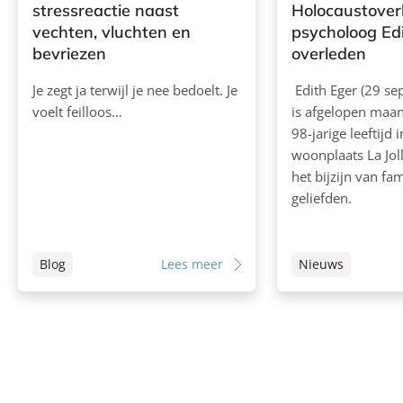
stressreactie naast
Holocaustover
vechten, vluchten en
psycholoog Ed
bevriezen
overleden
Je zegt ja terwijl je nee bedoelt. Je
Edith Eger (29 s
voelt feilloos…
is afgelopen maan
98-jarige leeftijd 
woonplaats La Jol
het bijzijn van fam
geliefden.
Blog
Lees meer
Nieuws