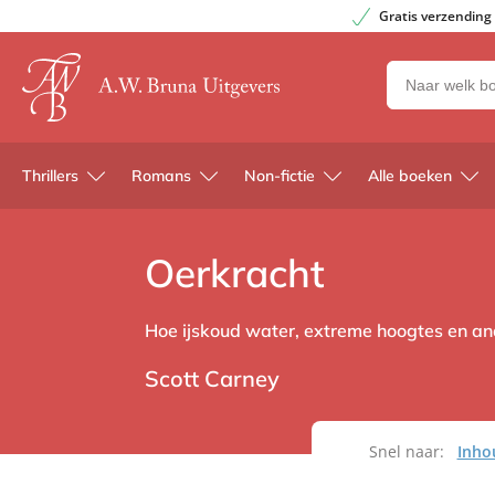
Gratis verzending
Zoeken
naar
boeken,
auteurs
Thrillers
Romans
Non-fictie
Alle boeken
en
uitgevers
Oerkracht
Hoe ijskoud water, extreme hoogtes en a
Scott Carney
Snel naar:
Inho