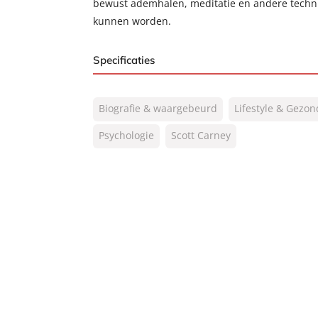
bewust ademhalen, meditatie en andere techni
kunnen worden.
Specificaties
ISBN:
9789400508484
Biografie & waargebeurd
Lifestyle & Gezo
NUR:
860
Type:
Psychologie
Scott Carney
Paperback
Auteur(s):
Scott Carney
Prijs:
21
,
99
Aantal pagina's:
304
Uitgever:
Lev.
Verschijningsdatum:
28-03-2017