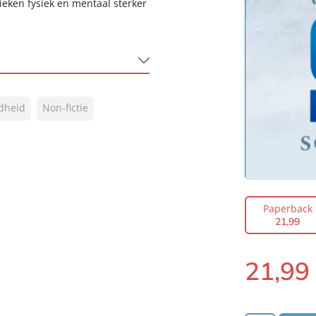
eken fysiek en mentaal sterker
ndheid
Non-fictie
Paperback
21
,
99
21
,
99
Paperback: