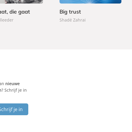
b
a
at, die gaat
Big trust
c
lleeder
Shadé Zahrai
k
van
nieuwe
n
? Schrijf je in
Schrijf je in