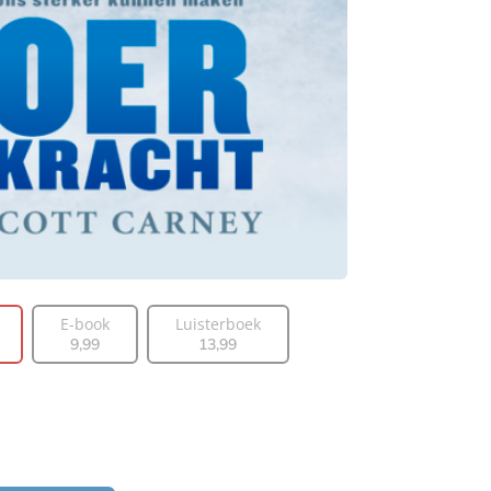
E-book
Luisterboek
9
,
99
13
,
99