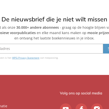
De nieuwsbrief die je niet wilt missen
et als onze
30.000+ andere abonnees
- graag op de hoogte blijven 
usieve voorpublicaties
en elke maand kans maken op
mooie prijze
en ontvang het laatste boekennieuws in je inbox.
ven is het
WPG Privacy Statement
van toepassing.
Volg ons op social media
matie