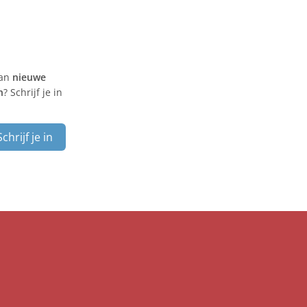
van
nieuwe
n
? Schrijf je in
Schrijf je in