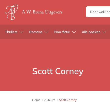
Zoeken
naar
boeken,
auteurs
Thrillers
Romans
Non-fictie
Alle boeken
en
uitgevers
Scott Carney
Home
Auteurs
Scott Carney