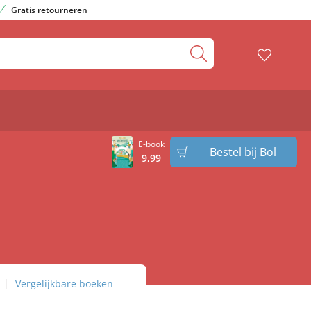
Gratis retourneren
E-book
Bestel bij Bol
9
,
99
Vergelijkbare boeken