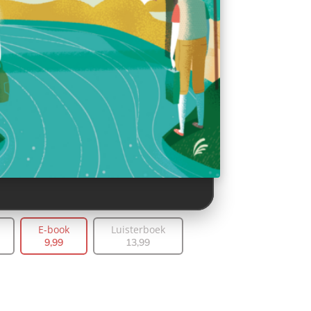
E-book
Luisterboek
9
,
99
13
,
99