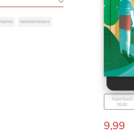
moires
Familieromans
Paperback
20
,
00
9
,
99
E-
book: