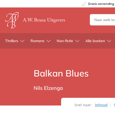
Gratis verzending
Zoeken
naar
boeken,
auteurs
Thrillers
Romans
Non-fictie
Alle boeken
en
uitgevers
Balkan Blues
Nils Elzenga
Snel naar:
Inhoud