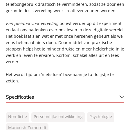
telefoongebruik drastisch te verminderen, zodat ze door een
gezonde dosis verveling weer creatiever zouden worden.
Een pleidooi voor verveling
bouwt verder op dit experiment
en laat ons nadenken over ons leven in deze digitale wereld.
Het boek laat zien wat er met onze hersenen gebeurt als we
eens helemaal niets doen. Door middel van praktische
stappen helpt het je minder drukte en meer helderheid in je
werk en leven te ervaren. Kortom: schakel alles uit en lees
verder.
Het wordt tijd om 'nietsdoen' bovenaan je to-dolijstje te
zetten.
Specificaties
ISBN:
9789044975963
Non-fictie
Persoonlijke ontwikkeling
Psychologie
NUR:
770
Type:
Manoush Zomorodi
E-book