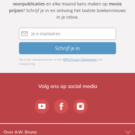
voorpublicaties
en elke maand kans maken op
mooie
prijzen
? Schrijf je in en ontvang het laatste boekennieuws
in je inbox.
E-
mailadres
Schrijf je in
Op onze nieuwsbrieven is het
WPG Privacy Statement
van
toepassing.
Volg ons op social media
Over A.W. Bruna