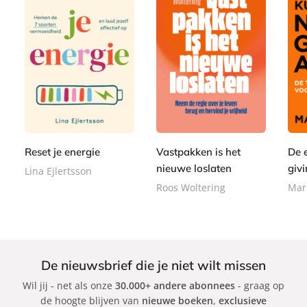
P
P
P
2
a
2
1
a
a
2
p
2
5
p
p
,
e
,
,
e
e
9
r
9
0
r
r
9
b
9
0
Reset je energie
Vastpakken is het
De 
b
b
a
a
a
nieuwe loslaten
givi
Lina Ejlertsson
c
c
c
Roos Woltering
Mar
k
k
k
De nieuwsbrief die je niet wilt missen
Wil jij - net als onze
30.000+ andere abonnees
- graag op
de hoogte blijven van
nieuwe boeken
,
exclusieve