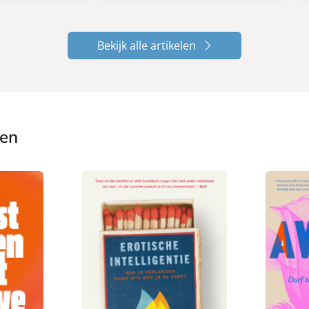
Bekijk alle artikelen
ken
P
P