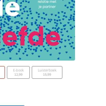
E-book
Luisterboek
12
,
99
15
,
99