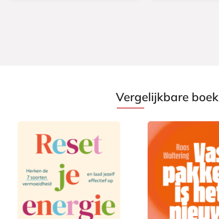
Vergelijkbare boe
P