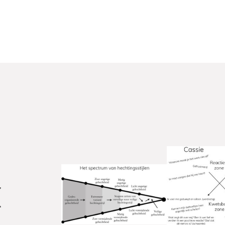
Prijs:
24
,
99
Aantal pagina's:
320
Uitgever:
Lev.
Verschijningsdatum:
11-06-2024