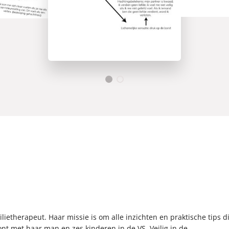
lietherapeut. Haar missie is om alle inzichten en praktische tips di
t met haar man en zes kinderen in de VS. Veilig in de...