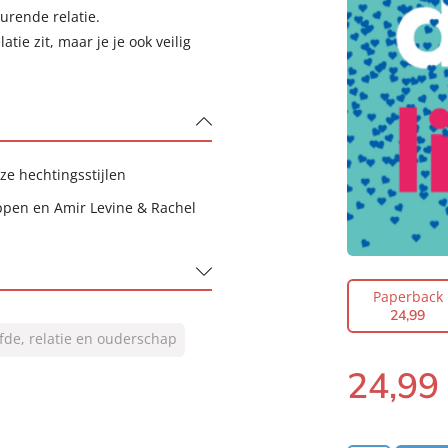
urende relatie.
atie zit, maar je je ook veilig
nze hechtingsstijlen
ppen en Amir Levine & Rachel
Paperback
24
,
99
efde, relatie en ouderschap
24
,
99
Paperback: