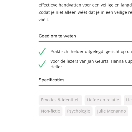
effectieve handvatten voor een veilige en langd
Zodat je niet alleen wéét dat je in een veilige rel
vóélt.
Goed om te weten
Praktisch, helder uitgelegd, gericht op o
Voor de lezers van Jan Geurtz, Hanna Cu
Heller
Specificaties
ISBN:
9789400516229
Emoties & identiteit
Liefde en relatie
Li
NUR:
770
Type:
Non-fictie
Psychologie
Paperback
Julie Menanno
Auteur(s):
Julie Menanno
Vertaler:
Lieke Berkhuizen