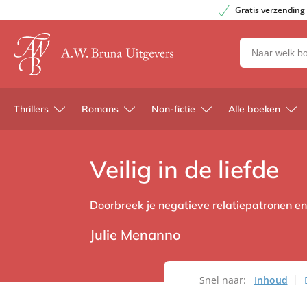
Gratis verzending
Zoeken
naar
boeken,
auteurs
Thrillers
Romans
Non-fictie
Alle boeken
en
uitgevers
Veilig in de liefde
Doorbreek je negatieve relatiepatronen en
Julie Menanno
Snel naar:
Inhoud