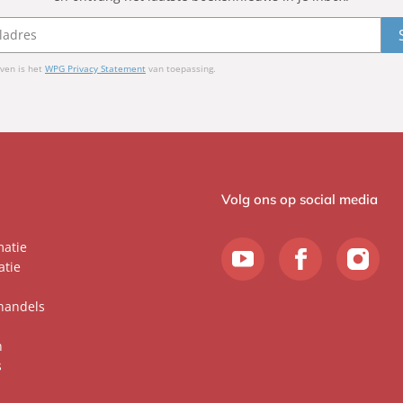
b
i
n
ven is het
WPG Privacy Statement
van toepassing.
o
Volg ons op social media
matie
atie
handels
n
s