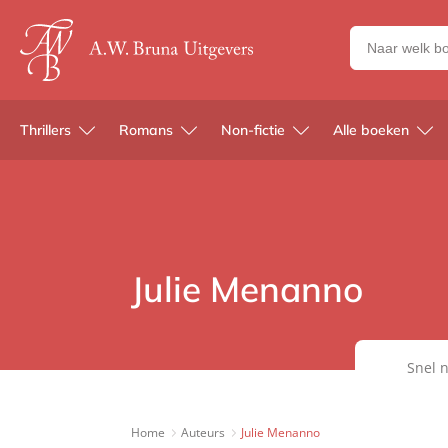
Zoeken
naar
boeken,
auteurs
Thrillers
Romans
Non-fictie
Alle boeken
en
uitgevers
Julie Menanno
Snel n
Home
Auteurs
Julie Menanno