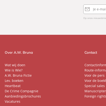
e
E-
r
mailadres
Op onze nieuwsbrie
Over A.W. Bruna
Contact
Wat wij doen
Contactinfor
Wie is Wie?
Route-inform
A.W. Bruna Fictie
Voor de pers
Lev. boeken
Voor de boek
Heartbeat
Special sales
De Crime Compagnie
Manuscripte
Aanbiedingsbrochures
Foreign right
Vacatures