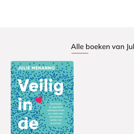
Alle boeken van J
P
2
a
4
p
,