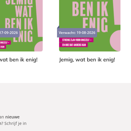
P
2
a
2
p
,
e
17-09-2026
Verwacht:
19-08-2026
9
r
9
b
a
c
wat ben ik enig!
Jemig, wat ben ik enig!
k
S
a
n
n
e
v
a
van
nieuwe
n
n
? Schrijf je in
A
r