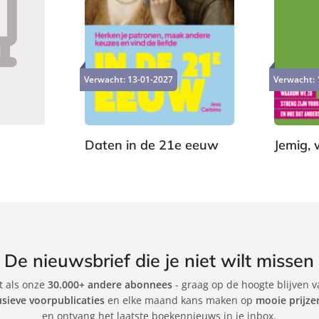
P
L
2
1
a
u
2
3
p
i
,
,
e
s
Verwacht:
13-01-2027
Verwacht:
9
9
r
t
9
9
b
e
a
r
c
b
Daten in de 21e eeuw
Jemig, 
k
o
J
e
e
k
s
s
i
c
De nieuwsbrief die je niet wilt missen
a
et als onze
30.000+ andere abonnees
C
- graag op de hoogte blijven 
usieve voorpublicaties
en elke maand kans maken op
mooie prijze
a
en ontvang het laatste boekennieuws in je inbox.
r