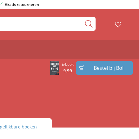
Gratis retourneren
E-book
Bestel bij Bol
9
,
99
gelijkbare boeken