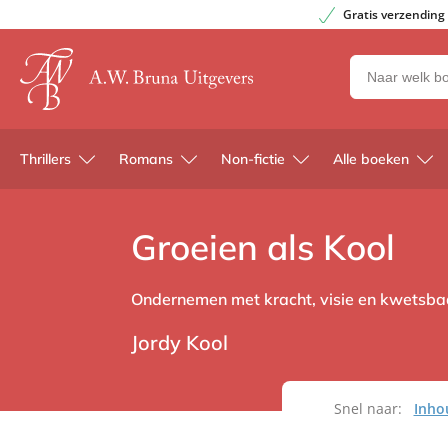
Gratis verzending
Zoeken
naar
boeken,
auteurs
Thrillers
Romans
Non-fictie
Alle boeken
en
uitgevers
Groeien als Kool
Ondernemen met kracht, visie en kwetsba
Jordy Kool
Snel naar:
Inho