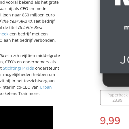
nd vooral bekend als het grote
waar hij als CEO en mede-
ljoen naar 850 miljoen euro
f the Year Award
. Het bedrijf
l de titel
Deloitte Best
theek
een bedrijf met een
EO aan het bedrijf verbonden,
fice
in zo’n vijftien middelgrote
en, CEO’s en ondernemers als
et
StichtingIT4Kids
ondersteunt
nder mogelijkheden hebben om
zit hij in het toezichtsorgaan
d-interim co-CEO van
Urban
hoolketens Trainmore,
Paperback
23
,
99
9
,
99
E-
book: