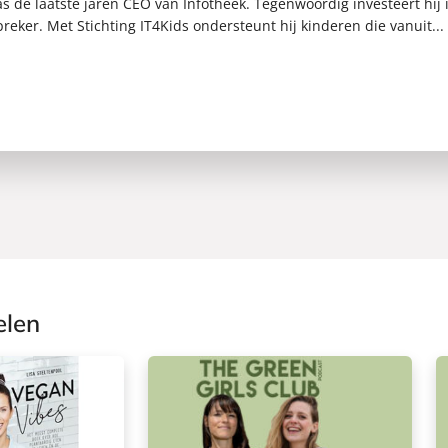
s de laatste jaren CEO van Infotheek. Tegenwoordig investeert hij
preker. Met Stichting IT4Kids ondersteunt hij kinderen die vanuit...
elen