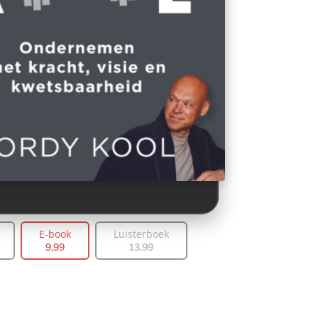
E-book
Luisterboek
9
,
99
13
,
99