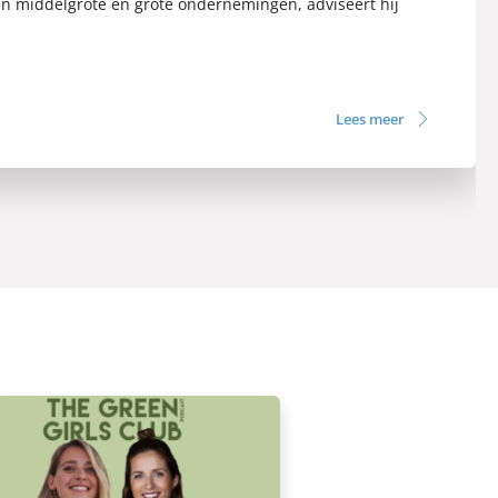
 in middelgrote en grote ondernemingen, adviseert hij
Lees meer