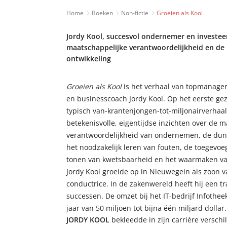
Home
Boeken
Non-fictie
Groeien als Kool
Jordy Kool, succesvol ondernemer en investe
maatschappelijke verantwoordelijkheid en de 
ontwikkeling
Groeien als Kool
is het verhaal van topmanager
en businesscoach Jordy Kool. Op het eerste gezi
typisch van-krantenjongen-tot-miljonairverhaal
betekenisvolle, eigentijdse inzichten over de 
verantwoordelijkheid van ondernemen, de dunne
het noodzakelijk leren van fouten, de toegevo
tonen van kwetsbaarheid en het waarmaken va
Jordy Kool groeide op in Nieuwegein als zoon v
conductrice. In de zakenwereld heeft hij een t
successen. De omzet bij het IT-bedrijf Infothee
jaar van 50 miljoen tot bijna één miljard dollar.
JORDY KOOL
bekleedde in zijn carrière verschil