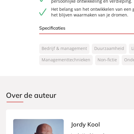
persoonlijke ontwikkeling en verdieping.
Het belang van het ontwikkelen van een 
het blijven waarmaken van je dromen.
Specificaties
ISBN:
9789044932683
Bedrijf & management
Duurzaamheid
L
NUR:
801
Type:
Managementtechnieken
E-book
Non-fictie
Ond
Auteur(s):
Jordy Kool
Prijs:
9
,
99
Aantal pagina's:
256
Over de auteur
Uitgever:
Lev.
Verschijningsdatum:
26-08-2021
Jordy Kool