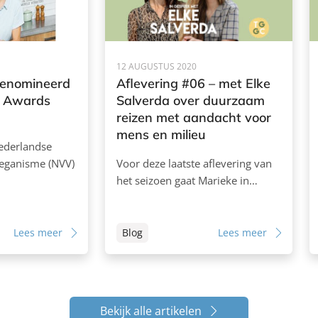
12 AUGUSTUS 2020
genomineerd
Aflevering #06 – met Elke
n Awards
Salverda over duurzaam
reizen met aandacht voor
mens en milieu
Nederlandse
Veganisme (NVV)
Voor deze laatste aflevering van
het seizoen gaat Marieke in…
Lees meer
Blog
Lees meer
Bekijk alle artikelen