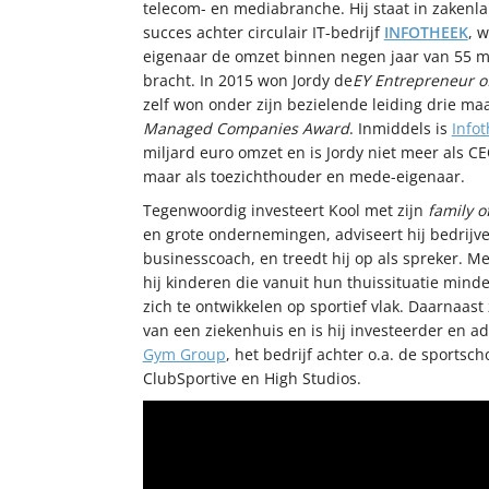
telecom- en mediabranche. Hij staat in zakenla
succes achter circulair IT-bedrijf
INFOTHEEK
, 
eigenaar de omzet binnen negen jaar van 55 mi
bracht. In 2015 won Jordy de
EY Entrepreneur o
zelf won onder zijn bezielende leiding drie maa
Managed Companies Award
. Inmiddels is
Info
miljard euro omzet en is Jordy niet meer als C
maar als toezichthouder en mede-eigenaar.
Tegenwoordig investeert Kool met zijn
family of
en grote ondernemingen, adviseert hij bedrijv
businesscoach, en treedt hij op als spreker. M
hij kinderen die vanuit hun thuissituatie mi
zich te ontwikkelen op sportief vlak. Daarnaast 
van een ziekenhuis en is hij investeerder en a
Gym Group
, het bedrijf achter o.a. de sportsc
ClubSportive en High Studios.