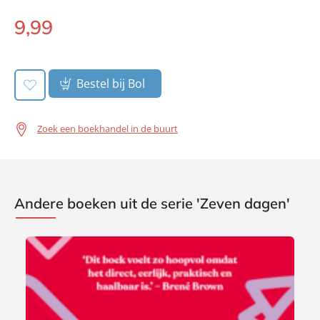
9
,
99
E-
book:
Bestel bij Bol
Zoek een boekhandel in de buurt
Andere boeken uit de serie 'Zeven dagen'