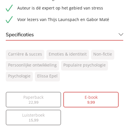
Auteur is dé expert op het gebied van stress
Voor lezers van Thijs Launspach en Gabor Maté
Specificaties
ISBN:
9789044935578
Carrière & succes
Emoties & identiteit
Non-fictie
NUR:
770
Type:
Persoonlijke ontwikkeling
E-book
Populaire psychologie
Auteur(s):
Elissa Epel
Psychologie
Elissa Epel
Vertaler:
Edzard Krol
Prijs:
9
,
99
Paperback
E-book
Aantal pagina's:
288
22
,
99
9
,
99
Uitgever:
Lev.
Verschijningsdatum:
28-11-2023
Luisterboek
15
,
99