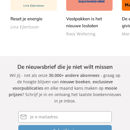
,
e
,
,
e
e
9
r
9
0
r
r
9
b
9
0
Reset je energie
Vastpakken is het
De 
b
b
a
a
a
nieuwe loslaten
givi
Lina Ejlertsson
c
c
c
Roos Woltering
Mar
k
k
k
De nieuwsbrief die je niet wilt missen
Wil jij - net als onze
30.000+ andere abonnees
- graag op
de hoogte blijven van
nieuwe boeken
,
exclusieve
voorpublicaties
en elke maand kans maken op
mooie
prijzen
? Schrijf je in en ontvang het laatste boekennieuws
in je inbox.
E-
mailadres