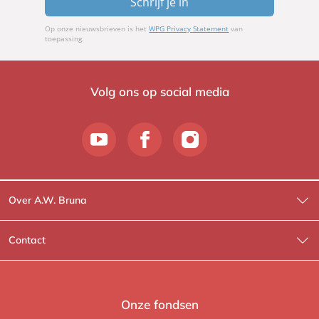
Schrijf je in
Op onze nieuwsbrieven is het
WPG Privacy Statement
van
toepassing.
Volg ons op social media
Over A.W. Bruna
Wat wij doen
Contact
Wie is Wie?
Contactinformatie
A.W. Bruna Fictie
Route-informatie
Onze fondsen