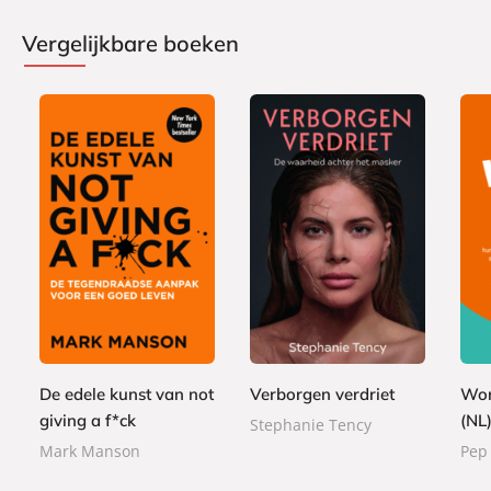
Vergelijkbare boeken
P
P
P
2
a
1
2
a
a
2
p
5
4
p
p
,
e
,
,
e
e
9
r
0
9
r
r
9
b
0
9
De edele kunst van not
Verborgen verdriet
Wor
b
b
a
a
a
giving a f*ck
(NL
Stephanie Tency
c
c
c
Mark Manson
Pep
k
k
k