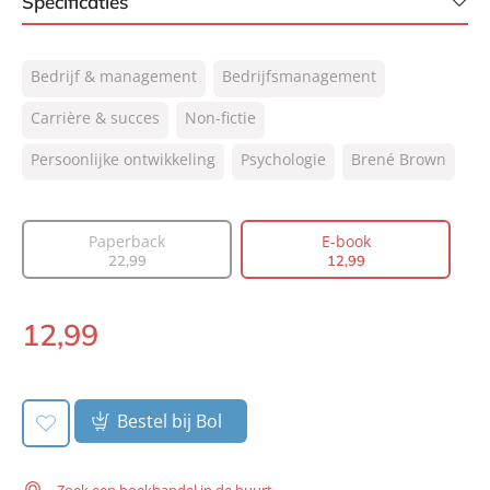
Specificaties
ISBN:
9789044977899
Bedrijf & management
Bedrijfsmanagement
NUR:
770
Type:
Carrière & succes
Non-fictie
E-book
Auteur(s):
Brené Brown
Persoonlijke ontwikkeling
Psychologie
Brené Brown
Vertaler:
Bonella van Beusekom
Prijs:
12
,
99
Paperback
E-book
Aantal pagina's:
320
22
,
99
12
,
99
Uitgever:
Lev.
Verschijningsdatum:
11-02-2019
12
,
99
E-
book:
Bestel bij Bol