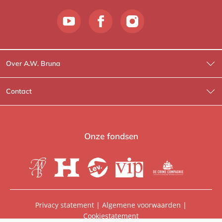
Over A.W. Bruna
Wat wij doen
Contact
Wie is Wie?
Contactinformatie
A.W. Bruna Fictie
Route-informatie
Onze fondsen
Lev. boeken
Voor de pers
Heartbeat
Voor de boekhandels
De Crime Compagnie
Special sales
Privacy statement
|
Algemene voorwaarden
|
Cookiestatement
Aanbiedingsbrochures