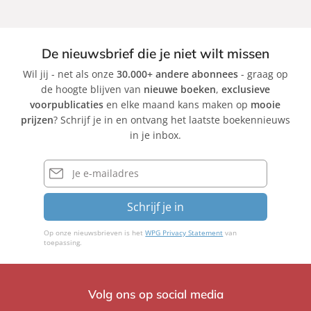
De nieuwsbrief die je niet wilt missen
Wil jij - net als onze
30.000+ andere abonnees
- graag op
de hoogte blijven van
nieuwe boeken
,
exclusieve
voorpublicaties
en elke maand kans maken op
mooie
prijzen
? Schrijf je in en ontvang het laatste boekennieuws
in je inbox.
E-
mailadres
Schrijf je in
Op onze nieuwsbrieven is het
WPG Privacy Statement
van
toepassing.
Volg ons op social media