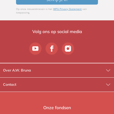
Op onze nieuwsbrieven is het
WPG Privacy Statement
van
toepassing.
Volg ons op social media
Over A.W. Bruna
Wat wij doen
Contact
Wie is Wie?
Contactinformatie
A.W. Bruna Fictie
Route-informatie
Onze fondsen