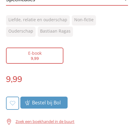
ISBN:
9789044965438
Liefde, relatie en ouderschap
Non-fictie
NUR:
850
Type:
Ouderschap
Bastiaan Ragas
E-book
Auteur(s):
Bastiaan Ragas
Prijs:
9
,
99
E-book
Aantal pagina's:
160
9
,
99
Uitgever:
Lev.
Verschijningsdatum:
05-06-2011
9
,
99
E-
book:
Bestel bij Bol
Zoek een boekhandel in de buurt