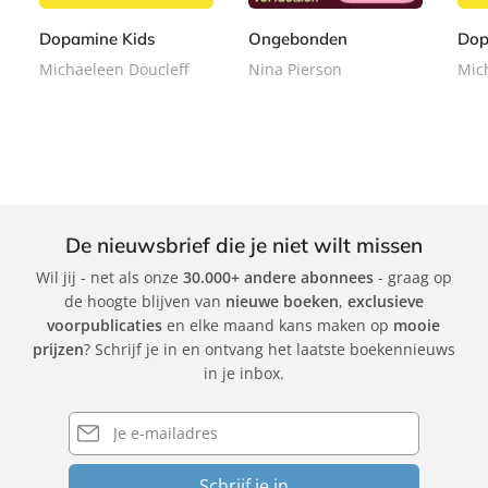
r
r
r
9
9
9
b
b
b
Dopamine Kids
Ongebonden
Dop
a
a
a
Michaeleen Doucleff
Nina Pierson
Mic
c
c
c
k
k
k
De nieuwsbrief die je niet wilt missen
Wil jij - net als onze
30.000+ andere abonnees
- graag op
de hoogte blijven van
nieuwe boeken
,
exclusieve
voorpublicaties
en elke maand kans maken op
mooie
prijzen
? Schrijf je in en ontvang het laatste boekennieuws
in je inbox.
E-
mailadres
Schrijf je in