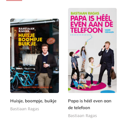
E
E
9
-
9
-
,
b
,
b
9
o
9
o
9
o
9
o
k
k
Huisje, boompje, buikje
Papa is héél even aan
de telefoon
Bastiaan Ragas
Bastiaan Ragas