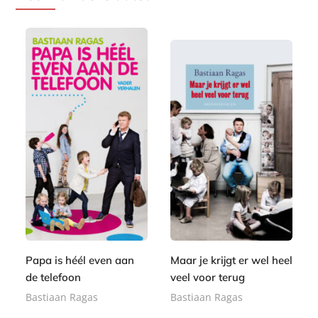
E
E
9
9
-
-
,
,
b
b
9
9
o
o
9
9
o
o
k
k
Papa is héél even aan
Maar je krijgt er wel heel
de telefoon
veel voor terug
Bastiaan Ragas
Bastiaan Ragas