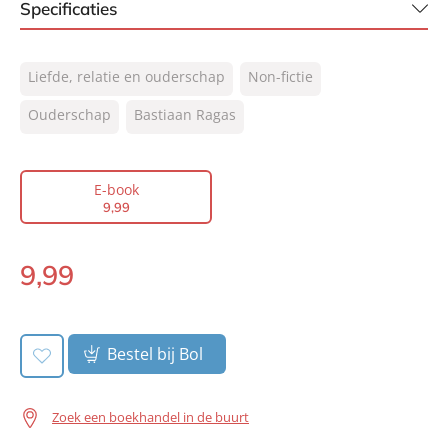
Specificaties
ISBN:
9789044973518
Liefde, relatie en ouderschap
Non-fictie
NUR:
850
Type:
Ouderschap
Bastiaan Ragas
E-book
Auteur(s):
Bastiaan Ragas
Prijs:
9
,
99
E-book
Aantal pagina's:
121
9
,
99
Uitgever:
Lev.
Verschijningsdatum:
25-05-2015
9
,
99
E-
book:
Bestel bij Bol
Zoek een boekhandel in de buurt