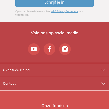
Schrijf je in
Op onze nieuwsbrieven is het
WPG Privacy Statement
van
toepassing.
Volg ons op social media
Over A.W. Bruna
Wat wij doen
Contact
Wie is Wie?
Contactinformatie
A.W. Bruna Fictie
Route-informatie
Onze fondsen