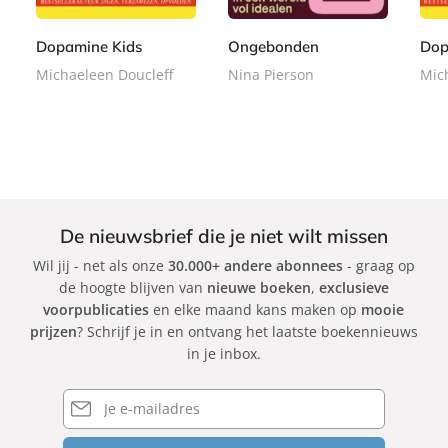
9
9
9
r
r
r
9
9
9
b
b
b
Dopamine Kids
Ongebonden
Dop
a
a
a
Michaeleen Doucleff
Nina Pierson
Mic
c
c
c
k
k
k
De nieuwsbrief die je niet wilt missen
Wil jij - net als onze
30.000+ andere abonnees
- graag op
de hoogte blijven van
nieuwe boeken
,
exclusieve
voorpublicaties
en elke maand kans maken op
mooie
prijzen
? Schrijf je in en ontvang het laatste boekennieuws
in je inbox.
E-
mailadres