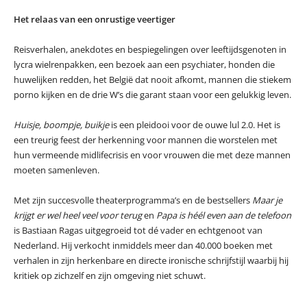
Het relaas van een onrustige veertiger
Reisverhalen, anekdotes en bespiegelingen over leeftijdsgenoten in
lycra wielrenpakken, een bezoek aan een psychiater, honden die
huwelijken redden, het België dat nooit afkomt, mannen die stiekem
porno kijken en de drie W’s die garant staan voor een gelukkig leven.
Huisje, boompje, buikje
is een pleidooi voor de ouwe lul 2.0. Het is
een treurig feest der herkenning voor mannen die worstelen met
hun vermeende midlifecrisis en voor vrouwen die met deze mannen
moeten samenleven.
Met zijn succesvolle theaterprogramma’s en de bestsellers
Maar je
krijgt er wel heel veel voor terug
en
Papa is héél even aan de telefoon
is Bastiaan Ragas uitgegroeid tot dé vader en echtgenoot van
Nederland. Hij verkocht inmiddels meer dan 40.000 boeken met
verhalen in zijn herkenbare en directe ironische schrijfstijl waarbij hij
kritiek op zichzelf en zijn omgeving niet schuwt.