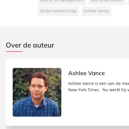
NUR:
801
Type:
Ondernemerschap
Ashlee Vance
Luisterboek
Auteur(s):
Ashlee Vance
Vertaler:
Tosca Weijers
Voorlezer:
Louis van Beek
Over de auteur
Prijs:
15
,
99
Duur:
17 uur en 47 minuten
Uitgever:
Lev.
Verschijningsdatum:
07-03-2024
Ashlee Vance
Ashlee Vance is een van de mee
New York Times . Nu werkt hij 