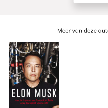
Meer van deze aut
P
2
a
5
p
,
e