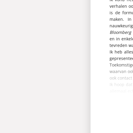
verhalen o
is de form
maken. In
nauwkeurig
Bloomberg 
en in enkel
tevreden wa
Ik heb alle
gepresentee
Toekomstig
waarvan oo
ook contac
Ik hoop dat
allemaal ec