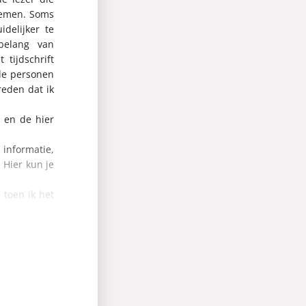
nemen. Soms
delijker te
belang van
tijdschrift
de personen
reden dat ik
n en de hier
informatie,
 Hier kun je
 toen ik het