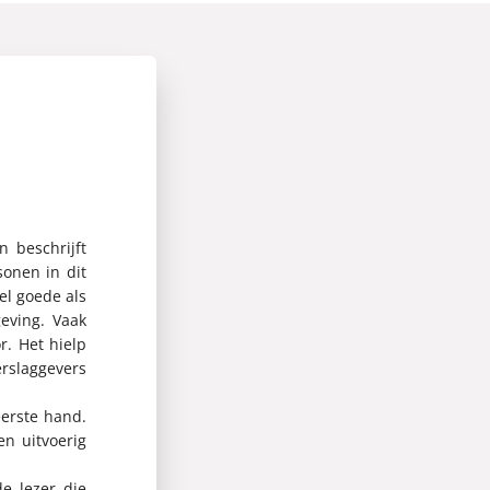
n beschrijft
onen in dit
el goede als
eving. Vaak
r. Het hielp
erslaggevers
eerste hand.
en uitvoerig
de lezer die