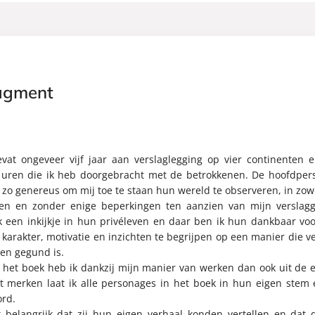
agment
vat ongeveer vijf jaar aan verslaglegging op vier continenten e
uren die ik heb doorgebracht met de betrokkenen. De hoofdpers
zo genereus om mij toe te staan hun wereld te observeren, in zow
jden en zonder enige beperkingen ten aanzien van mijn verslagg
k een inkijkje in hun privéleven en daar ben ik hun dankbaar voo
arakter, motivatie en inzichten te begrijpen op een manier die v
den gegund is.
in het boek heb ik dankzij mijn manier van werken dan ook uit de 
lt merken laat ik alle personages in het boek in hun eigen stem 
ord.
 belangrijk dat zij hun eigen verhaal konden vertellen en dat 