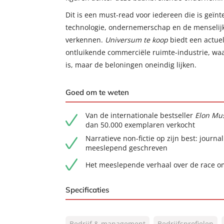
Dit is een must-read voor iedereen die is geïn
technologie, ondernemerschap en de menselij
verkennen.
Universum te koop
biedt een actuel
ontluikende commerciële ruimte-industrie, wa
is, maar de beloningen oneindig lijken.
Goed om te weten
Van de internationale bestseller
Elon Mu
dan 50.000 exemplaren verkocht
Narratieve non-fictie op zijn best: journ
meeslepend geschreven
Het meeslepende verhaal over de race o
Specificaties
ISBN:
9789046178812
Bedrijf & management
Bedrijfsprofielen