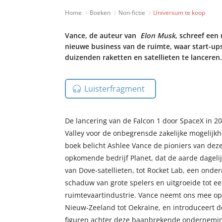
Home
Boeken
Non-fictie
Universum te koop
Vance, de auteur van
Elon Musk
, schreef een
nieuwe business van de ruimte, waar start-up
duizenden raketten en satellieten te lanceren.
Luisterfragment
De lancering van de Falcon 1 door SpaceX in 2
Valley voor de onbegrensde zakelijke mogelijkh
boek belicht Ashlee Vance de pioniers van dez
opkomende bedrijf Planet, dat de aarde dagelijk
van Dove-satellieten, tot Rocket Lab, een onde
schaduw van grote spelers en uitgroeide tot ee
ruimtevaartindustrie. Vance neemt ons mee op 
Nieuw-Zeeland tot Oekraïne, en introduceert d
figuren achter deze baanbrekende ondernemi