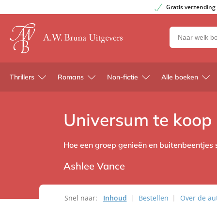
Gratis verzending
Zoeken
naar
boeken,
auteurs
Thrillers
Romans
Non-fictie
Alle boeken
en
uitgevers
Universum te koop
Hoe een groep genieën en buitenbeentjes s
Ashlee Vance
Snel naar:
Inhoud
Bestellen
Over de au