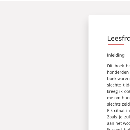
Leesfr
Inleiding
Dit boek be
honderden 
boek waren 
slechte ti
kreeg ik oo
me om hun k
slechts zel
Elk citaat 
Zoals je zu
aan het wo
Ik vond het