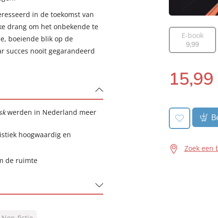
teresseerd in de toekomst van
ke drang om het onbekende te
E-book
e, boeiende blik op de
9
,
99
ar succes nooit gegarandeerd
15
,
99
Luisterboek:
sk
werden in Nederland meer
Be
alistiek hoogwaardig en
Zoek een 
m de ruimte
Non-fictie