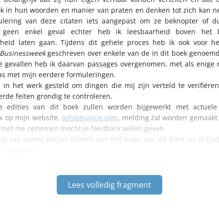
ok in hun woorden en manier van praten en denken tot zich kan 
ulering van deze citaten iets aangepast om ze beknopter of dui
 geen enkel geval echter heb ik leesbaarheid boven het 
heid laten gaan. Tijdens dit gehele proces heb ik ook voor het 
Businessweek
geschreven over enkele van de in dit boek genoem
e gevallen heb ik daarvan passages overgenomen, met als enige 
s met mijn eerdere formuleringen.
s in het werk gesteld om dingen die mij zijn verteld te verifiëre
rde feiten grondig te controleren.
e edities van dit boek zullen worden bijgewerkt met actuele 
k op mijn website,
ashleevance.com
, melding zal worden gemaakt.
t met me opnemen mocht je feedback willen geven.
 jij net zoveel plezier beleeft aan het lezen van dit boek als ik had
ht beleefde.
Lees volledig fragment