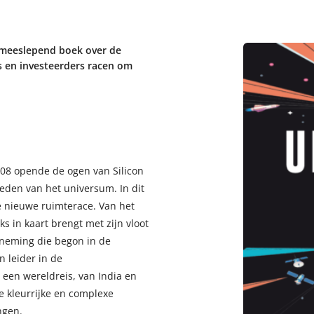
 meeslepend boek over de
s en investeerders racen om
008 opende de ogen van Silicon
eden van het universum. In dit
e nieuwe ruimterace. Van het
s in kaart brengt met zijn vloot
rneming die begon in de
n leider in de
een wereldreis, van India en
e kleurrijke en complexe
ngen.