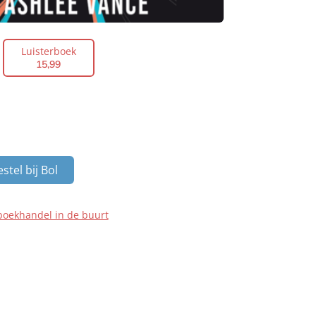
Luisterboek
15
,
99
stel bij Bol
boekhandel in de buurt