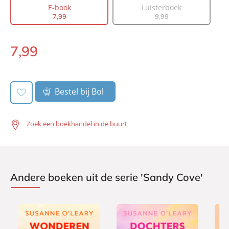
E-book
Luisterboek
Prijs:
7
,
99
7
,
99
9
,
99
Aantal pagina's:
304
Uitgever:
Heartbeat
7
,
99
E-
Verschijningsdatum:
06-03-2025
book:
Bestel bij Bol
Zoek een boekhandel in de buurt
Andere boeken uit de serie 'Sandy Cove'