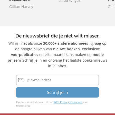
Linda Wilgus
c
Gillian Harvey
Gill
k
De nieuwsbrief die je niet wilt missen
Wil jij - net als onze
30.000+ andere abonnees
- graag op
de hoogte blijven van
nieuwe boeken
,
exclusieve
voorpublicaties
en elke maand kans maken op
mooie
prijzen
? Schrijf je in en ontvang het laatste boekennieuws
in je inbox.
E-
mailadres
Schrijf je in
Op onze nieuwsbrieven is het
WPG Privacy Statement
van
toepassing.