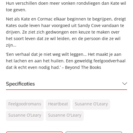
Hun verschillen doen meer vonken rondvliegen dan Kate wil
toe geven.
Net als Kate en Cormac elkaar beginnen te begrijpen, dreigt
Kates oude leven haar voorgoed uit Sandy Cove vandaan te
drijven. Ze ziet zich gedwongen een keuze te maken over
het soort leven dat ze wil leiden, en de persoon die ze wil
zijn…
‘Een verhaal dat je niet weg wilt leggen… Het maakt je aan
het lachen en aan het huilen. Een geweldig feelgoodverhaal
dat ik echt even nodig had.’ – Beyond The Books
Specificaties
ISBN:
9789044938012
Feelgoodromans
Heartbeat
Susanne O’Leary
NUR:
302
Type:
Susanne O’Leary
Susanne O'Leary
E-book
Auteur(s):
Susanne O’Leary, Susanne O'Leary
Vertaler:
Pauline Onderwater