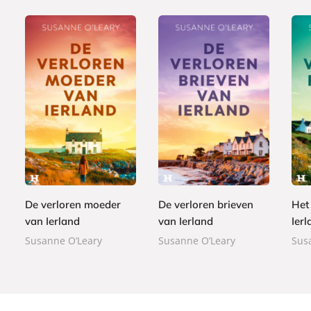
E
E
E
7
7
7
-
-
-
,
,
,
b
b
b
9
9
9
o
o
o
9
9
9
o
o
o
De verloren moeder
De verloren brieven
Het
k
k
k
van Ierland
van Ierland
Ierl
Susanne O’Leary
Susanne O’Leary
Sus