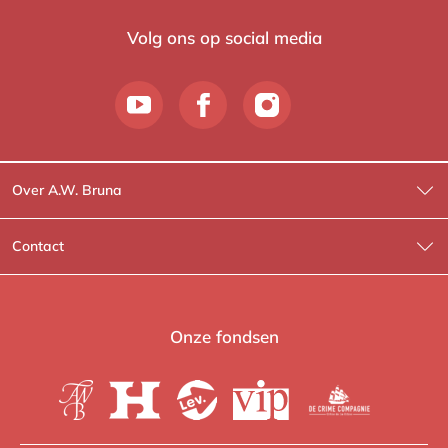
Volg ons op social media
Over A.W. Bruna
Wat wij doen
Contact
Wie is Wie?
Contactinformatie
A.W. Bruna Fictie
Route-informatie
Onze fondsen
Lev. boeken
Voor de pers
Heartbeat
Voor de boekhandels