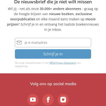
De nieuwsbrief die je niet wilt missen
Wil jij - net als onze
30.000+ andere abonnees
- graag op
de hoogte blijven van
nieuwe boeken
,
exclusieve
voorpublicaties
en elke maand kans maken op
mooie
prijzen
? Schrijf je in en ontvang het laatste boekennieuws
in je inbox.
E-
mailadres
Schrijf je in
Op onze nieuwsbrieven is het
WPG Privacy Statement
van
toepassing.
Volg ons op social media