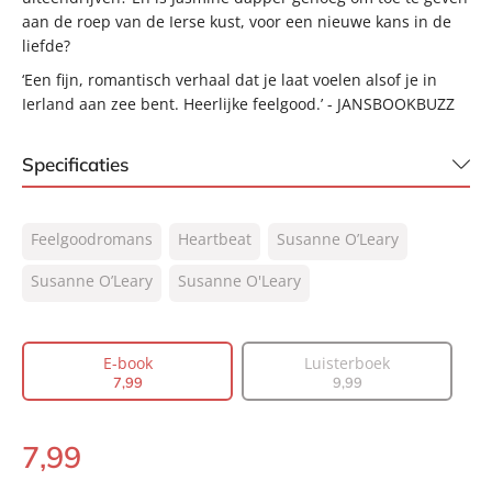
aan de roep van de Ierse kust, voor een nieuwe kans in de
liefde?
‘Een fijn, romantisch verhaal dat je laat voelen alsof je in
Ierland aan zee bent. Heerlijke feelgood.’ - JANSBOOKBUZZ
Specificaties
ISBN:
9789044938005
Feelgoodromans
Heartbeat
Susanne O’Leary
NUR:
302
Type:
Susanne O’Leary
Susanne O'Leary
E-book
Auteur(s):
Susanne O’Leary, Susanne O'Leary
Vertaler:
Pauline Onderwater
E-book
Luisterboek
Prijs:
7
,
99
7
,
99
9
,
99
Aantal pagina's:
336
Uitgever:
Heartbeat
7
,
99
E-
Verschijningsdatum:
13-02-2025
book: