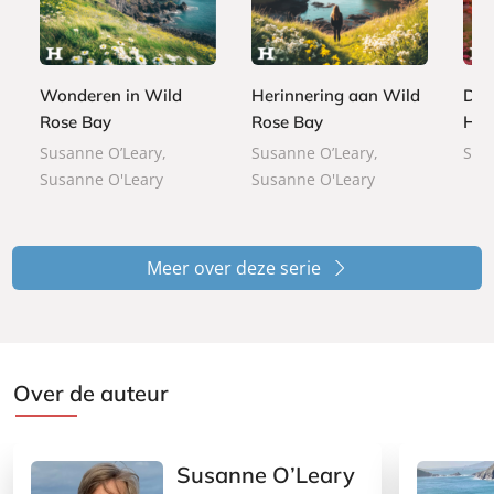
7
7
-
-
,
b
,
,
b
b
9
o
9
9
o
o
9
o
9
9
o
o
Wonderen in Wild
Herinnering aan Wild
Dro
k
k
k
Rose Bay
Rose Bay
Hou
Susanne O’Leary,
Susanne O’Leary,
Sus
Susanne O'Leary
Susanne O'Leary
Meer over deze serie
Over de auteur
Susanne O’Leary