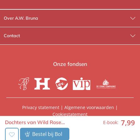
Over A.W. Bruna
Wat wij doen
Contact
Wie is Wie?
Contactinformatie
A.W. Bruna Fictie
Route-informatie
Onze fondsen
Lev. boeken
Voor de pers
Heartbeat
Voor de boekhandels
De Crime Compagnie
Special sales
Privacy statement
|
Algemene voorwaarden
|
Cookiestatement
Aanbiedingsbrochures
Manuscripten
7
,
99
© 2026, A.W. Bruna Uitgevers | Onderdeel van
WPG
Dochters van Wild Rose…
E-book:
Uitgevers
Vacatures
Foreign rights
Bestel bij Bol