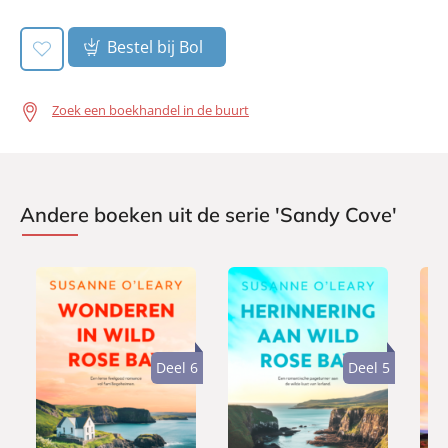
Bestel bij Bol
Zoek een boekhandel in de buurt
Andere boeken uit de serie 'Sandy Cove'
Deel 6
Deel 5
E
E
E
7
-