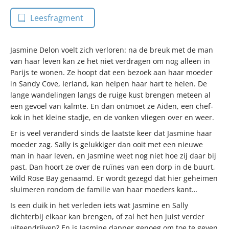
Leesfragment
Jasmine Delon voelt zich verloren: na de breuk met de man
van haar leven kan ze het niet verdragen om nog alleen in
Parijs te wonen. Ze hoopt dat een bezoek aan haar moeder
in Sandy Cove, Ierland, kan helpen haar hart te helen. De
lange wandelingen langs de ruige kust brengen meteen al
een gevoel van kalmte. En dan ontmoet ze Aiden, een chef-
kok in het kleine stadje, en de vonken vliegen over en weer.
Er is veel veranderd sinds de laatste keer dat Jasmine haar
moeder zag. Sally is gelukkiger dan ooit met een nieuwe
man in haar leven, en Jasmine weet nog niet hoe zij daar bij
past. Dan hoort ze over de ruïnes van een dorp in de buurt,
Wild Rose Bay genaamd. Er wordt gezegd dat hier geheimen
sluimeren rondom de familie van haar moeders kant…
Is een duik in het verleden iets wat Jasmine en Sally
dichterbij elkaar kan brengen, of zal het hen juist verder
uiteendrijven? En is Jasmine dapper genoeg om toe te geven