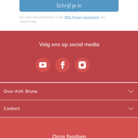
Schrijf je in
Op onze nieuwsbrieven is het
WPG Privacy Statement
van
toepassing.
Volg ons op social media
Over A.W. Bruna
Wat wij doen
Contact
Wie is Wie?
Contactinformatie
A.W. Bruna Fictie
Route-informatie
Onze fondsen