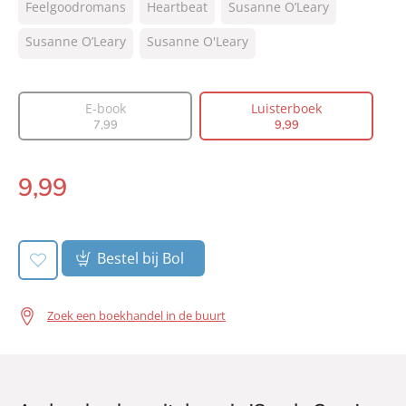
Feelgoodromans
Heartbeat
Susanne O’Leary
NUR:
302
Type:
Susanne O’Leary
Susanne O'Leary
Luisterboek
Auteur(s):
Susanne O’Leary, Susanne O'Leary
Vertaler:
Pauline Onderwater
E-book
Luisterboek
Voorlezer:
Denise Lukkenaer
7
,
99
9
,
99
Prijs:
9
,
99
Duur:
8 uur en 8 minuten
9
,
99
Luisterboek:
Uitgever:
Heartbeat
Verschijningsdatum:
13-02-2025
Bestel bij Bol
Zoek een boekhandel in de buurt