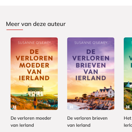
Meer van deze auteur
E
E
E
7
7
7
-
-
-
,
,
,
b
b
b
9
9
9
o
o
o
9
9
9
o
o
o
De verloren moeder
De verloren brieven
Het
k
k
k
van Ierland
van Ierland
Ierl