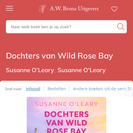
Gratis
verzending
Zoeken
Voor
naar
23:00
boeken,
besteld,
volgende
auteurs
werkdag
en
Dochters van Wild Rose Bay
Heartbeat
in huis
uitgevers
Veilig
betalen
Susanne O’Leary
Susanne O'Leary
Gratis
retourneren
Inhoud
Bestellen
Andere boeken uit de serie 'S
Snel naar: