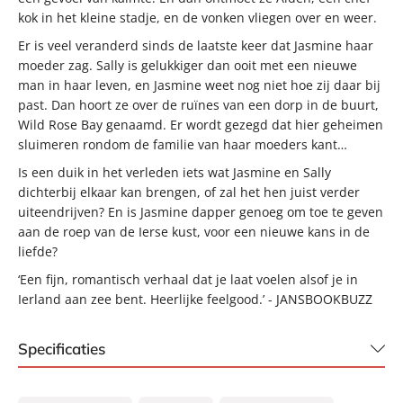
kok in het kleine stadje, en de vonken vliegen over en weer.
Er is veel veranderd sinds de laatste keer dat Jasmine haar
moeder zag. Sally is gelukkiger dan ooit met een nieuwe
man in haar leven, en Jasmine weet nog niet hoe zij daar bij
past. Dan hoort ze over de ruïnes van een dorp in de buurt,
Wild Rose Bay genaamd. Er wordt gezegd dat hier geheimen
sluimeren rondom de familie van haar moeders kant…
Is een duik in het verleden iets wat Jasmine en Sally
dichterbij elkaar kan brengen, of zal het hen juist verder
uiteendrijven? En is Jasmine dapper genoeg om toe te geven
aan de roep van de Ierse kust, voor een nieuwe kans in de
liefde?
‘Een fijn, romantisch verhaal dat je laat voelen alsof je in
Ierland aan zee bent. Heerlijke feelgood.’ - JANSBOOKBUZZ
Specificaties
ISBN:
9789046180693