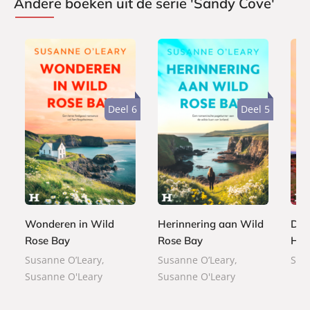
Andere boeken uit de serie 'Sandy Cove'
Deel 6
Deel 5
E
E
E
7
-
7
7
-
-
,
b
,
,
b
b
9
o
9
9
o
o
9
o
9
9
o
o
Wonderen in Wild
Herinnering aan Wild
Dro
k
k
k
Rose Bay
Rose Bay
Hou
Susanne O’Leary,
Susanne O’Leary,
Sus
Susanne O'Leary
Susanne O'Leary