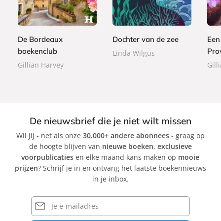
p
,
,
b
b
,
e
9
9
o
o
9
r
9
9
o
o
9
b
De Bordeaux
Dochter van de zee
Een
k
k
a
boekenclub
Pro
Linda Wilgus
c
Gillian Harvey
Gill
k
De nieuwsbrief die je niet wilt missen
Wil jij - net als onze
30.000+ andere abonnees
- graag op
de hoogte blijven van
nieuwe boeken
,
exclusieve
voorpublicaties
en elke maand kans maken op
mooie
prijzen
? Schrijf je in en ontvang het laatste boekennieuws
in je inbox.
E-
mailadres