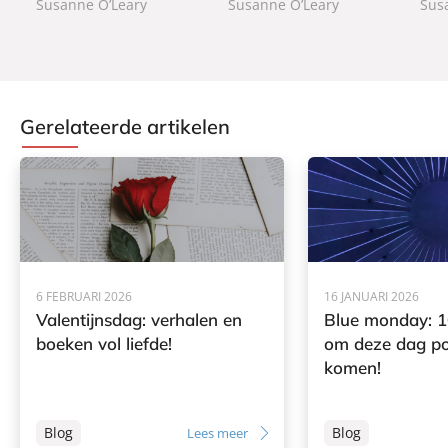
Susanne O’Leary
Susanne O’Leary
Sus
Gerelateerde artikelen
6 FEBRUARI 2026
16 JANUARI 2026
Valentijnsdag: verhalen en
Blue monday: 1
boeken vol liefde!
om deze dag pos
komen!
Blog
Blog
Lees meer