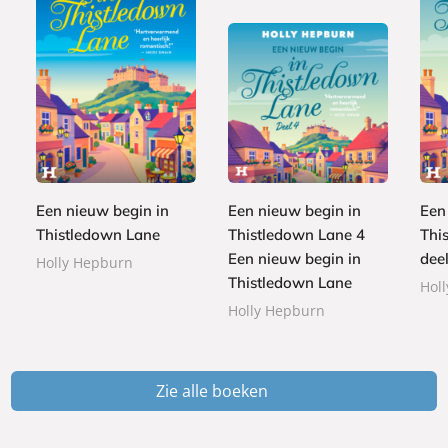
E
E
9
-
L
1
-
,
3
b
u
,
b
9
,
o
i
9
o
9
4
o
s
9
o
9
Een nieuw begin in
Een nieuw begin in
Een
k
t
k
Thistledown Lane
Thistledown Lane 4
Thi
e
Een nieuw begin in
deel
r
Holly Hepburn
b
Thistledown Lane
Hol
o
Holly Hepburn
e
k
Zie alle boeken