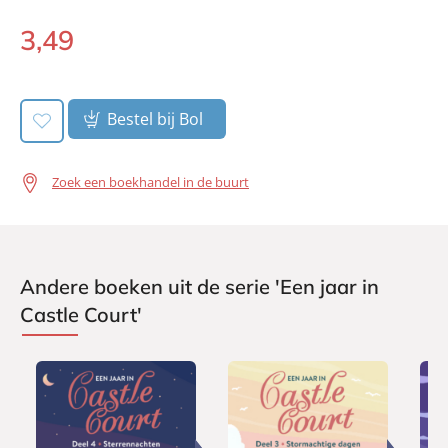
Voorlezer:
Jennifer van Brenk
3
,
49
Prijs:
3
,
49
Luisterboek:
Duur:
2 uur en 52 minuten
Uitgever:
Heartbeat
Bestel bij Bol
Verschijningsdatum:
06-04-2023
Zoek een boekhandel in de buurt
Andere boeken uit de serie 'Een jaar in
Castle Court'