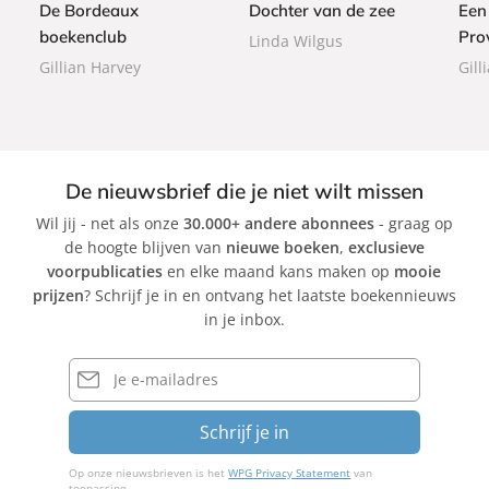
De Bordeaux
Dochter van de zee
Een
k
k
a
boekenclub
Pro
Linda Wilgus
c
Gillian Harvey
Gill
k
De nieuwsbrief die je niet wilt missen
Wil jij - net als onze
30.000+ andere abonnees
- graag op
de hoogte blijven van
nieuwe boeken
,
exclusieve
voorpublicaties
en elke maand kans maken op
mooie
prijzen
? Schrijf je in en ontvang het laatste boekennieuws
in je inbox.
E-
mailadres
Schrijf je in
Op onze nieuwsbrieven is het
WPG Privacy Statement
van
toepassing.