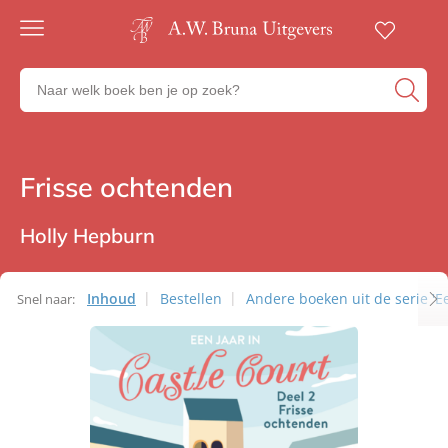
Gratis
verzending
Zoeken
Voor
naar
23:00
boeken,
besteld,
volgende
auteurs
werkdag
en
Frisse ochtenden
Heartbeat
in huis
uitgevers
Veilig
betalen
Holly Hepburn
Gratis
retourneren
Inhoud
Bestellen
Andere boeken uit de serie 'Ee
Snel naar: