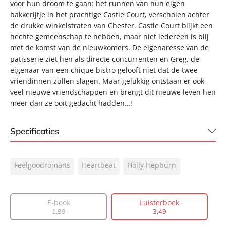
voor hun droom te gaan: het runnen van hun eigen
bakkerijtje in het prachtige Castle Court, verscholen achter
de drukke winkelstraten van Chester. Castle Court blijkt een
hechte gemeenschap te hebben, maar niet iedereen is blij
met de komst van de nieuwkomers. De eigenaresse van de
patisserie ziet hen als directe concurrenten en Greg, de
eigenaar van een chique bistro gelooft niet dat de twee
vriendinnen zullen slagen. Maar gelukkig ontstaan er ook
veel nieuwe vriendschappen en brengt dit nieuwe leven hen
meer dan ze ooit gedacht hadden…!
Specificaties
ISBN:
9789046178133
Feelgoodromans
Heartbeat
Holly Hepburn
NUR:
302
Type:
Luisterboek
Auteur(s):
Holly Hepburn
E-book
Luisterboek
1
,
99
3
,
49
Vertaler:
Crispijn Sleeboom