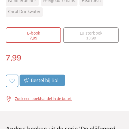
Familieromans
Feelgoodromans
Heartbeat
NUR:
302
Type:
Carol Drinkwater
E-book
Auteur(s):
Carol Drinkwater
Vertaler:
Mariette van Gelder
E-book
Luisterboek
Prijs:
7
,
99
7
,
99
13
,
99
Aantal pagina's:
472
Uitgever:
Heartbeat
7
,
99
E-
Verschijningsdatum:
01-06-2023
book:
Bestel bij Bol
Zoek een boekhandel in de buurt
Andere boeken uit de serie 'De olijfgaard-