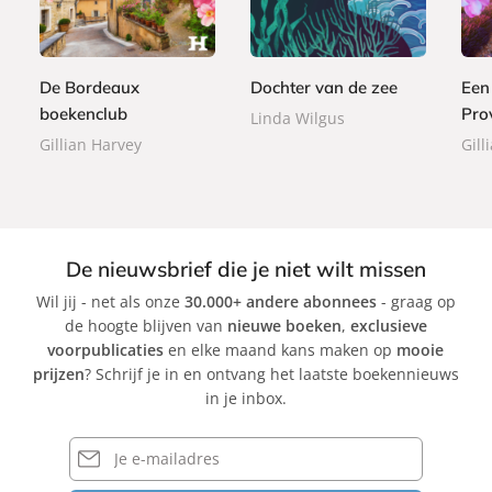
p
,
,
b
b
,
e
9
9
o
o
9
r
9
9
o
o
9
b
De Bordeaux
Dochter van de zee
Een
k
k
a
boekenclub
Pro
Linda Wilgus
c
Gillian Harvey
Gill
k
De nieuwsbrief die je niet wilt missen
Wil jij - net als onze
30.000+ andere abonnees
- graag op
de hoogte blijven van
nieuwe boeken
,
exclusieve
voorpublicaties
en elke maand kans maken op
mooie
prijzen
? Schrijf je in en ontvang het laatste boekennieuws
in je inbox.
E-
mailadres