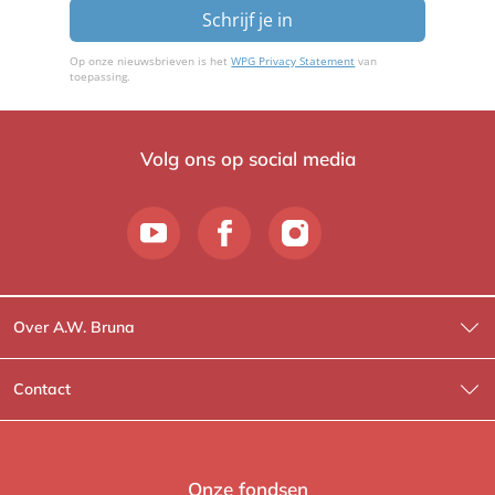
Schrijf je in
Op onze nieuwsbrieven is het
WPG Privacy Statement
van
toepassing.
Volg ons op social media
Over A.W. Bruna
Wat wij doen
Contact
Wie is Wie?
Contactinformatie
A.W. Bruna Fictie
Route-informatie
Onze fondsen