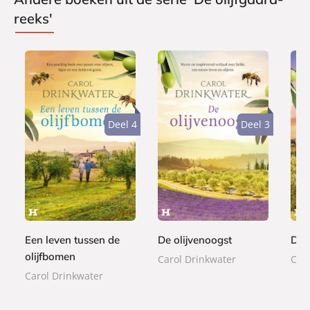
reeks'
Deel 4
Deel 3
E
E
E
7
7
-
-
7
-
,
,
b
b
,
b
9
9
o
o
9
o
9
9
o
o
9
o
k
k
Een leven tussen de
De olijvenoogst
De o
k
olijfbomen
Carol Drinkwater
Car
Carol Drinkwater