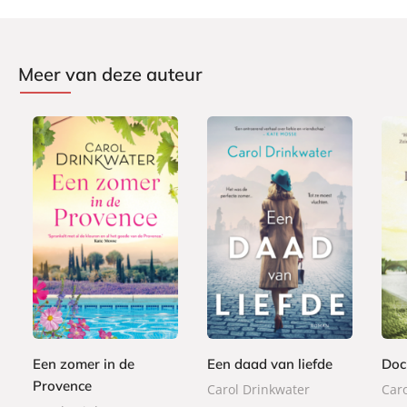
Meer van deze auteur
E
L
P
7
9
-
u
2
a
,
,
b
i
2
p
9
9
o
s
,
e
9
9
o
t
9
r
k
e
9
Een zomer in de
Een daad van liefde
Doc
b
r
Provence
a
Carol Drinkwater
Car
b
c