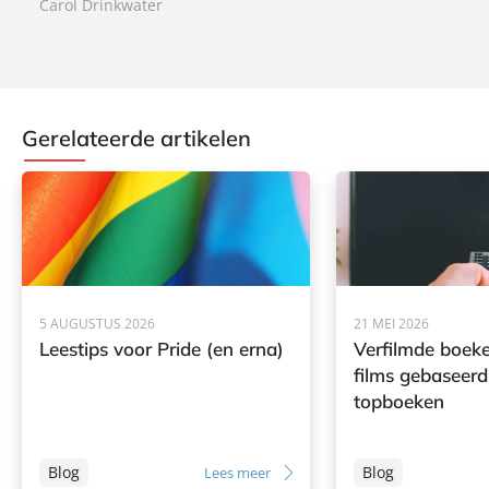
Carol Drinkwater
o
k
e
k
Gerelateerde artikelen
5 AUGUSTUS 2026
21 MEI 2026
Leestips voor Pride (en erna)
Verfilmde boeke
films gebaseerd
topboeken
Blog
Blog
Lees meer