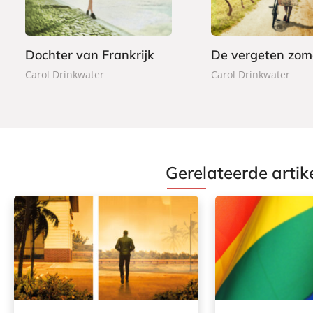
9
9
t
r
9
e
b
r
a
Dochter van Frankrijk
De vergeten zom
b
c
Carol Drinkwater
Carol Drinkwater
o
k
e
k
Gerelateerde artik