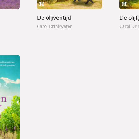
k
k
De olijventijd
De olij
Carol Drinkwater
Carol Dr