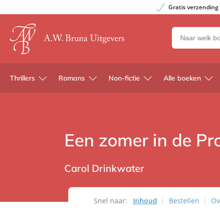
Gratis verzending
Zoeken
naar
boeken,
auteurs
Thrillers
Romans
Non-fictie
Alle boeken
en
uitgevers
Een zomer in de Pr
Carol Drinkwater
Snel naar:
Inhoud
Bestellen
Ov