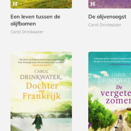
o
k
k
Een leven tussen de
De olijvenoogst
olijfbomen
Carol Drinkwater
Carol Drinkwater
L
P
9
2
u
a
,
2
i
p
9
,
s
e