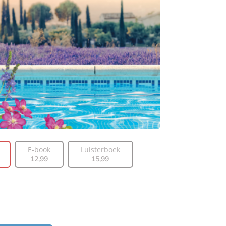
E-book
Luisterboek
12
,
99
15
,
99