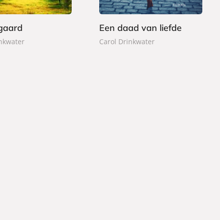
k
fgaard
Een daad van liefde
inkwater
Carol Drinkwater