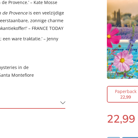
n de Provence.’ – Kate Mosse
n de Provence
is een veelzijdige
nweerstaanbare, zonnige charme
vakantiekoffer!’ – FRANCE TODAY
; een ware traktatie.’ – Jenny
ysteries in de
Santa Montefiore
Paperback
22
,
99
22
,
99
Paperback: