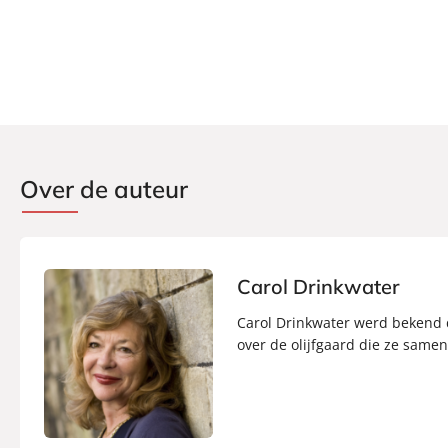
Auteur(s):
Carol Drinkwater
Vertaler:
Saskia Peterzon-Kotte
Prijs:
22
,
99
Aantal pagina's:
416
Uitgever:
A.W. Bruna Uitgevers
Verschijningsdatum:
08-07-2026
Over de auteur
Carol Drinkwater
Carol Drinkwater werd bekend d
over de olijfgaard die ze same