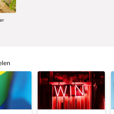
er
elen