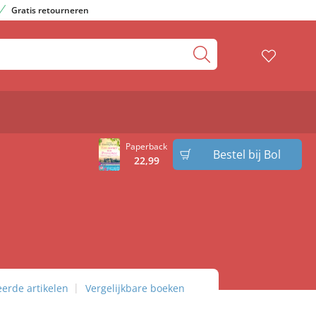
Gratis retourneren
Paperback
Bestel bij Bol
22
,
99
eerde artikelen
Vergelijkbare boeken