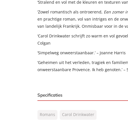
‘Stralend en vol met de kleuren en texturen va
‘Zowel romantisch als ontroerend,
Een zomer i
en prachtige roman, vol van intriges en de o
van landelijk Frankrijk. Onmisbaar voor in de 
‘Carol Drinkwater schrijft zo warm en vol gevoel
Colgan
‘Simpelweg onweerstaanbaar.’ – Joanne Harris
‘Geheimen uit het verleden, tragiek en familiem
onweerstaanbare Provence. Ik heb genoten.’ – 
Specificaties
ISBN:
9789400519985
Romans
Carol Drinkwater
NUR:
302
Type:
Paperback