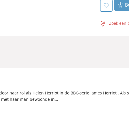
Be
Zoek een 
oor haar rol als Helen Herriot in de BBC-serie James Herriot . Als
n met haar man bewoonde in...