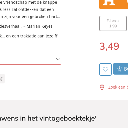
nde vriendschap met de knappe
 Cress zal ontdekken dat een
en zijn voor een gebroken hart…
E-book
efdesverhaal.’ – Marian Keyes
1
,
99
 en een traktatie aan jezelf!’
3
,
49
Luisterboek:
Be
ng
Zoek een 
e
nwens in het vintageboektekje'