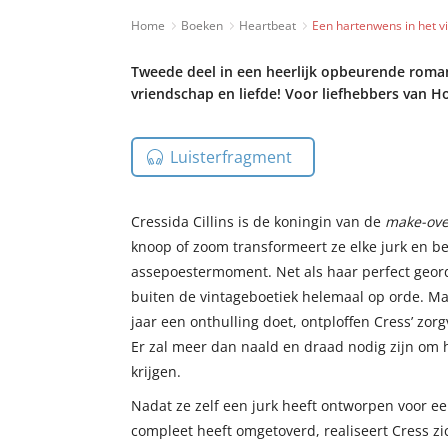
Home
Boeken
Heartbeat
Een hartenwens in het v
Tweede deel in een heerlijk opbeurende romanc
vriendschap en liefde! Voor liefhebbers van H
Luisterfragment
Cressida Cillins is de koningin van de
make-ove
knoop of zoom transformeert ze elke jurk en be
assepoestermoment. Net als haar perfect geord
buiten de vintageboetiek helemaal op orde. Maa
jaar een onthulling doet, ontploffen Cress’ zor
Er zal meer dan naald en draad nodig zijn om 
krijgen.
Nadat ze zelf een jurk heeft ontworpen voor e
compleet heeft omgetoverd, realiseert Cress zic