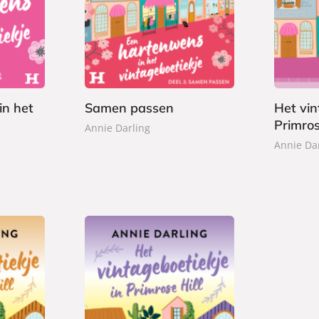
3
E
7
u
,
-
,
i
4
b
9
s
9
o
9
t
o
e
k
r
in het
Samen passen
Het vin
b
Primros
Annie Darling
o
Annie Da
e
k