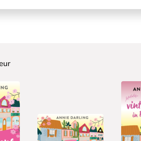
eur
L