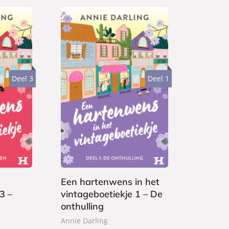
Deel 3
Deel 1
E
1
-
,
b
9
o
9
o
k
Een hartenwens in het
3 –
vintageboetiekje 1 – De
onthulling
Annie Darling