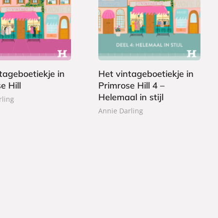
E
1
-
,
b
9
o
9
o
k
tageboetiekje in
Het vintageboetiekje in
e Hill
Primrose Hill 4 –
Helemaal in stijl
rling
Annie Darling