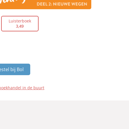
Luisterboek
3
,
49
stel bij Bol
boekhandel in de buurt