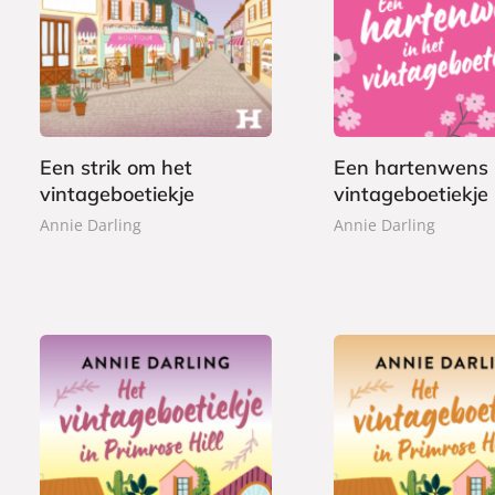
E
E
9
7
-
-
,
,
b
b
9
9
o
o
9
9
o
o
k
k
Een strik om het
Een hartenwens 
vintageboetiekje
vintageboetiekje
Annie Darling
Annie Darling