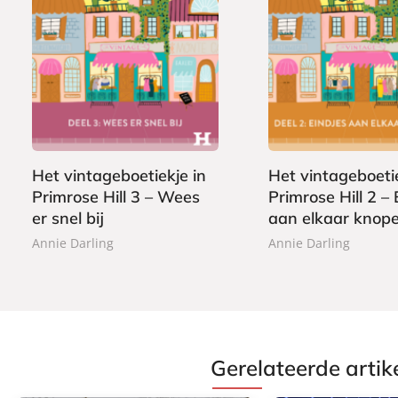
E
E
1
1
-
-
,
,
b
b
9
9
o
o
9
9
o
o
k
k
Het vintageboetiekje in
Het vintageboetie
Primrose Hill 3 – Wees
Primrose Hill 2 – 
er snel bij
aan elkaar knop
Annie Darling
Annie Darling
Gerelateerde artik