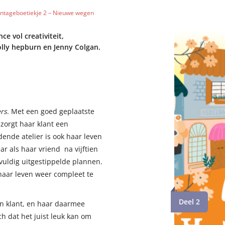
intageboetiekje 2 – Nieuwe wegen
e vol creativiteit,
olly hepburn en Jenny Colgan.
rs
. Met een goed geplaatste
zorgt haar klant een
ende atelier is ook haar leven
r als haar vriend na vijftien
gvuldig uitgestippelde plannen.
haar leven weer compleet te
Deel 2
en klant, en haar daarmee
h dat het juist leuk kan om