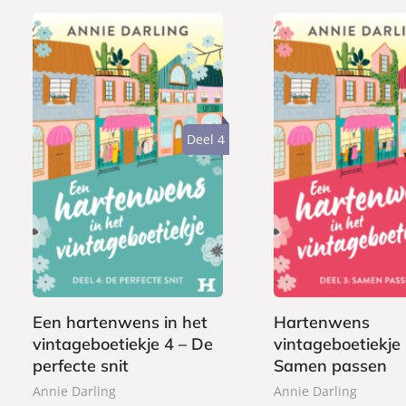
Duur:
2 uur en 8 minuten
Uitgever:
Heartbeat
Verschijningsdatum:
16-01-2025
Deel 4
E
E
1
1
-
-
,
,
b
b
9
9
o
o
9
9
o
o
k
k
Een hartenwens in het
Hartenwens
vintageboetiekje 4 – De
vintageboetiekje 
perfecte snit
Samen passen
Annie Darling
Annie Darling