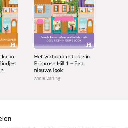
E
1
-
,
b
9
o
9
o
k
kje in
Het vintageboetiekje in
Eindjes
Primrose Hill 1 – Een
en
nieuwe look
Annie Darling
elen