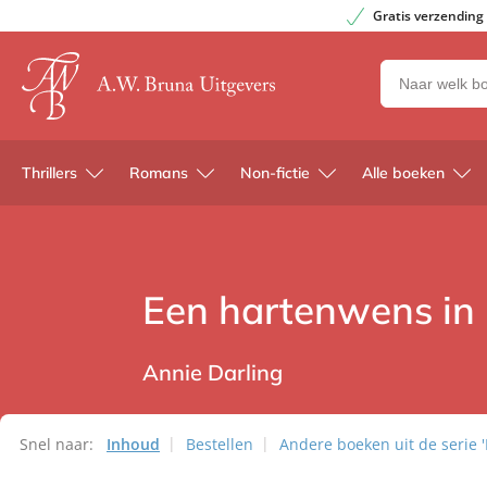
Gratis verzending
Zoeken
naar
boeken,
auteurs
Thrillers
Romans
Non-fictie
Alle boeken
en
uitgevers
Een hartenwens in 
Annie Darling
Snel naar:
Inhoud
Bestellen
Andere boeken uit de serie 