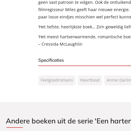
geen vast patroon te volgen. Ook de ontluike
filmregisseur Miles geeft haar nieuwe energie.
paar losse eindjes misschien wel perfect kunn
‘Het liefste, heerlijkste boek… Zo’n geweldig li
‘Het meest hartverwarmende, romantische boek…
– Cressida McLaughlin
Specificaties
ISBN:
9789046179604
Feelgoodromans
Heartbeat
Annie Darli
NUR:
302
Type:
Luisterboek
Auteur(s):
Annie Darling
Vertaler:
Martijne Vianen-Kleijn
Voorlezer:
Ciana Mayam
Andere boeken uit de serie 'Een harte
Prijs:
3
,
49