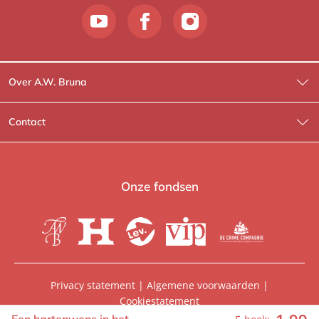
Over A.W. Bruna
Wat wij doen
Contact
Wie is Wie?
Contactinformatie
A.W. Bruna Fictie
Route-informatie
Onze fondsen
Lev. boeken
Voor de pers
Heartbeat
Voor de boekhandels
De Crime Compagnie
Special sales
Privacy statement
|
Algemene voorwaarden
|
Cookiestatement
Aanbiedingsbrochures
Manuscripten
© 2026, A.W. Bruna Uitgevers | Onderdeel van
WPG