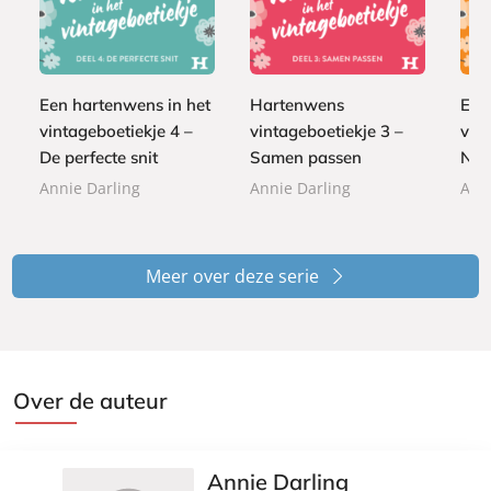
E
E
E
1
1
1
-
-
-
,
,
,
b
b
b
9
9
9
o
o
o
9
9
9
o
o
o
Een hartenwens in het
Hartenwens
Een
k
k
k
vintageboetiekje 4 –
vintageboetiekje 3 –
vint
De perfecte snit
Samen passen
Nie
Annie Darling
Annie Darling
Ann
Meer over deze serie
Over de auteur
Annie Darling