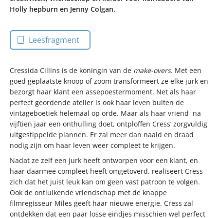
Holly hepburn en Jenny Colgan.
Leesfragment
Cressida Cillins is de koningin van de
make-overs
. Met een
goed geplaatste knoop of zoom transformeert ze elke jurk en
bezorgt haar klant een assepoestermoment. Net als haar
perfect geordende atelier is ook haar leven buiten de
vintageboetiek helemaal op orde. Maar als haar vriend na
vijftien jaar een onthulling doet, ontploffen Cress’ zorgvuldig
uitgestippelde plannen. Er zal meer dan naald en draad
nodig zijn om haar leven weer compleet te krijgen.
Nadat ze zelf een jurk heeft ontworpen voor een klant, en
haar daarmee compleet heeft omgetoverd, realiseert Cress
zich dat het juist leuk kan om geen vast patroon te volgen.
Ook de ontluikende vriendschap met de knappe
filmregisseur Miles geeft haar nieuwe energie. Cress zal
ontdekken dat een paar losse eindjes misschien wel perfect