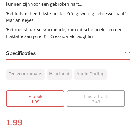
kunnen zijn voor een gebroken hart…
‘Het liefste, heerlijkste boek… Zo’n geweldig liefdesverhaal.’ –
Marian Keyes
‘Het meest hartverwarmende, romantische boek… en een
traktatie aan jezelf!’ – Cressida McLaughlin
Specificaties
ISBN:
9789044936858
Feelgoodromans
Heartbeat
Annie Darling
NUR:
302
Type:
E-book
Auteur(s):
Annie Darling
E-book
Luisterboek
1
,
99
3
,
49
Vertaler:
Martijne Vianen-Kleijne
Prijs:
1
,
99
1
,
99
Aantal pagina's:
100
E-
Uitgever:
book:
Heartbeat