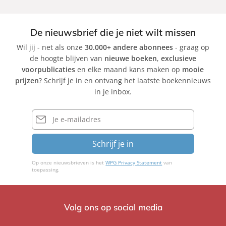
De nieuwsbrief die je niet wilt missen
Wil jij - net als onze
30.000+ andere abonnees
- graag op
de hoogte blijven van
nieuwe boeken
,
exclusieve
voorpublicaties
en elke maand kans maken op
mooie
prijzen
? Schrijf je in en ontvang het laatste boekennieuws
in je inbox.
E-
mailadres
Schrijf je in
Op onze nieuwsbrieven is het
WPG Privacy Statement
van
toepassing.
Volg ons op social media