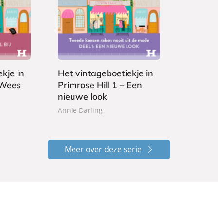
E
1
-
,
b
9
o
9
o
k
kje in
Het vintageboetiekje in
 Wees
Primrose Hill 1 – Een
nieuwe look
Annie Darling
Meer over deze serie