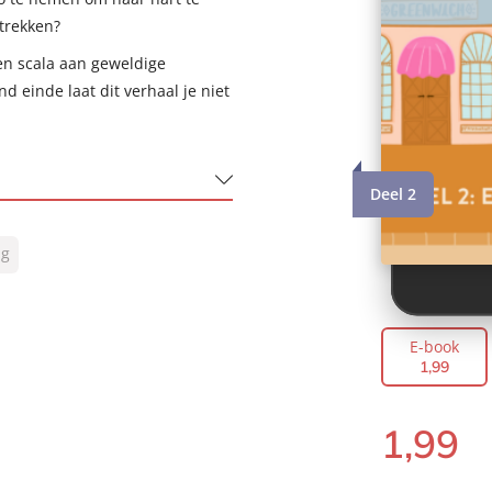
rtrekken?
en scala aan geweldige
 einde laat dit verhaal je niet
Deel 2
ng
E-book
e
1
,
99
1
,
99
E-
book: