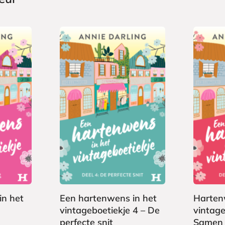
E
E
1
1
-
-
,
,
b
b
9
9
o
o
9
9
o
o
k
k
in het
Een hartenwens in het
Harte
vintageboetiekje 4 – De
vintage
perfecte snit
Samen 