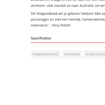
verliezen, vlak voordat ze naar Australië zal ve
‘Dit feelgoodboek wil je gelezen hebben! Met e
personages en met een heerlijk, hartverwarmend
onberoerd.’ – Nina Pottell
Specificaties
ISBN:
9789044936810
Feelgoodromans
Heartbeat
Annie Darli
NUR:
302
Type:
E-book
Auteur(s):
Annie Darling
Vertaler:
Martijne Vianen-Kleijn
Prijs:
1
,
99
Aantal pagina's:
106
Uitgever:
Heartbeat
Verschijningsdatum:
08-02-2024