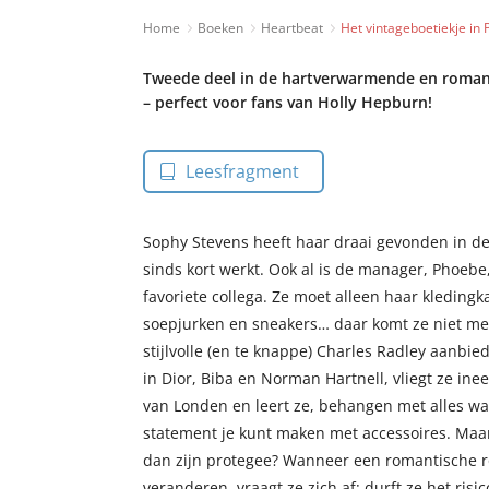
Home
Boeken
Heartbeat
Het vintageboetiekje in 
Tweede deel in de hartverwarmende en romant
– perfect voor fans van Holly Hepburn!
Leesfragment
Sophy Stevens heeft haar draai gevonden in de
sinds kort werkt. Ook al is de manager, Phoebe
favoriete collega. Ze moet alleen haar kledingk
soepjurken en sneakers… daar komt ze niet me
stijlvolle (en te knappe) Charles Radley aanbi
in Dior, Biba en Norman Hartnell, vliegt ze ine
van Londen en leert ze, behangen met alles wat 
statement je kunt maken met accessoires. Maar
dan zijn protegee? Wanneer een romantische road
veranderen, vraagt ze zich af: durft ze het ris