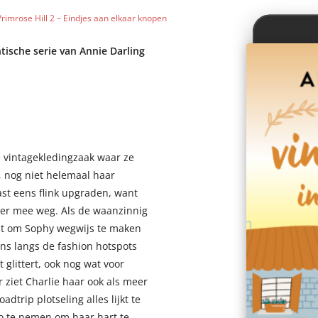
Primrose Hill 2 – Eindjes aan elkaar knopen
ische serie van Annie Darling
 vintagekledingzaak waar ze
, nog niet helemaal haar
ast eens flink upgraden, want
er mee weg. Als de waanzinnig
edt om Sophy wegwijs te maken
ens langs de fashion hotspots
glittert, ook nog wat voor
 ziet Charlie haar ook als meer
trip plotseling alles lijkt te
ico te nemen om haar hart te