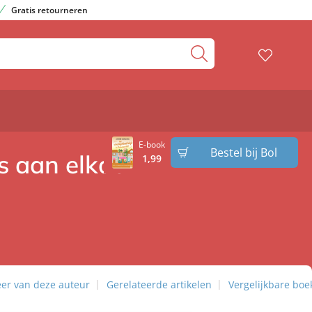
Gratis retourneren
E-book
Bestel bij Bol
es aan elkaar
1
,
99
er van deze auteur
Gerelateerde artikelen
Vergelijkbare boe