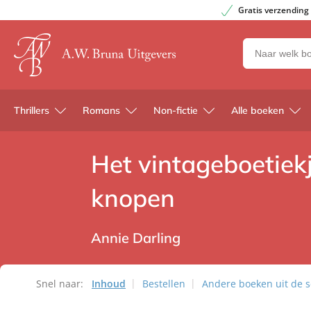
Gratis verzending
Zoeken
naar
boeken,
auteurs
Thrillers
Romans
Non-fictie
Alle boeken
en
uitgevers
Het vintageboetiekj
knopen
Annie Darling
Snel naar:
Inhoud
Bestellen
Andere boeken uit de se