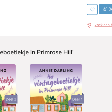
Be
Zoek een 
boetiekje in Primrose Hill'
Deel 3
Deel 1