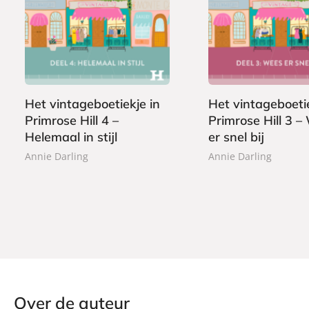
E
E
1
1
-
-
,
,
b
b
9
9
o
o
9
9
o
o
k
k
Het vintageboetiekje in
Het vintageboetie
Primrose Hill 4 –
Primrose Hill 3 –
Helemaal in stijl
er snel bij
Annie Darling
Annie Darling
Over de auteur