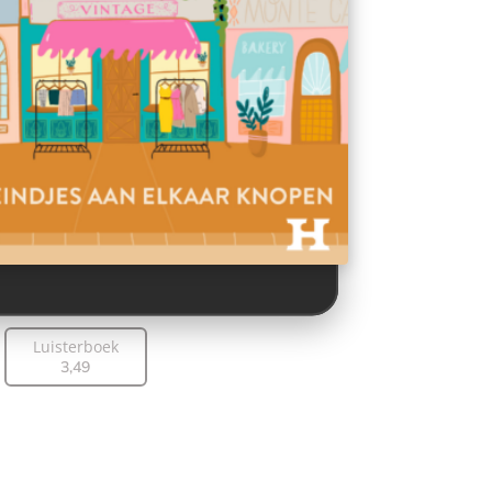
Luisterboek
3
,
49