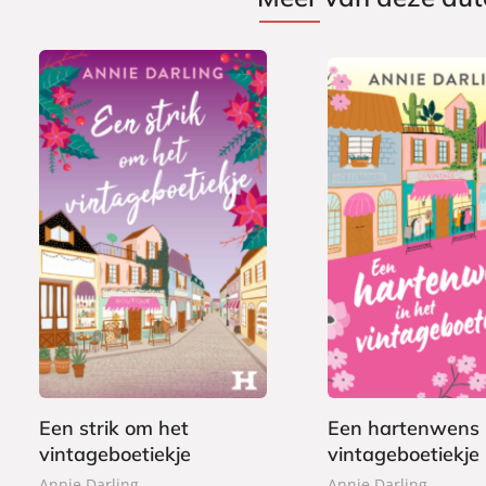
E
E
9
7
-
-
,
,
b
b
9
9
o
o
9
9
o
o
k
k
Een strik om het
Een hartenwens 
vintageboetiekje
vintageboetiekje
Annie Darling
Annie Darling