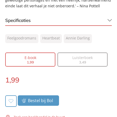
geweldige personages en met een heerlijk, hartverwarmend
einde laat dit verhaal je niet onberoerd.’ – Nina Pottell
Specificaties
ISBN:
9789044936834
Feelgoodromans
Heartbeat
Annie Darling
NUR:
302
Type:
E-book
Auteur(s):
Annie Darling
E-book
Luisterboek
1
,
99
3
,
49
Vertaler:
Martijne Vianen-Kleijne
Prijs:
1
,
99
1
,
99
Aantal pagina's:
106
E-
Uitgever:
book:
Heartbeat
Verschijningsdatum:
07-03-2024
Bestel bij Bol