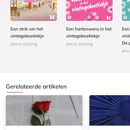
E
9
7
-
-
1
-
,
,
b
b
,
b
9
9
o
o
9
o
9
9
o
o
9
o
Een strik om het
Een hartenwens in het
Een
k
k
k
vintageboetiekje
vintageboetiekje
vint
De p
Annie Darling
Annie Darling
Ann
Gerelateerde artikelen