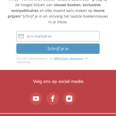
de hoogte blijven van
nieuwe boeken
,
exclusieve
voorpublicaties
en elke maand kans maken op
mooie
prijzen
? Schrijf je in en ontvang het laatste boekennieuws
in je inbox.
E-
mailadres
Schrijf je in
Op onze nieuwsbrieven is het
WPG Privacy Statement
van
toepassing.
Volg ons op social media