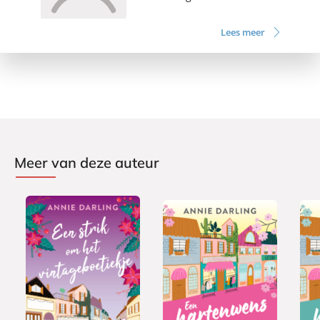
Lees meer
Meer van deze auteur
E
E