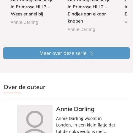
o
k
k
in Primrose Hill 3 –
in Primrose Hill 2 –
in P
k
Wees er snel bij
Eindjes aan elkaar
Een
knopen
Annie Darling
Ann
Annie Darling
Meer over deze serie
Over de auteur
Annie Darling
Annie Darling woont in
Londen, in een klein flatje dat
tot de nok gevuld is met...