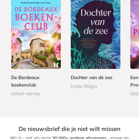
P
E
E
2
a
8
8
-
-
2
p
,
,
b
b
,
e
9
9
o
o
9
r
9
9
o
o
9
b
De Bordeaux
Dochter van de zee
Een
k
k
a
boekenclub
Pro
Linda Wilgus
c
Gillian Harvey
Gill
k
De nieuwsbrief die je niet wilt missen
Wil jij - net als onze
30.000+ andere abonnees
- graag op