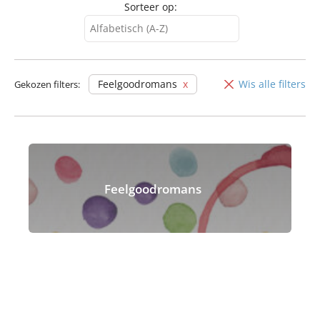
Sorteer op:
Alfabetisch (A-Z)
Alfabetisch (A-Z)
Alfabetisch (Z-A)
Feelgoodromans
Wis alle filters
Gekozen filters:
Feelgoodromans