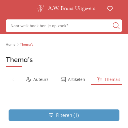
Gratis
verzending
Zoeken
Voor
naar
23:00
boeken,
besteld,
volgende
auteurs
Home
Thema’s
werkdag
en
in huis
uitgevers
Thema’s
Veilig
betalen
Gratis
retourneren
Series
Auteurs
Artikelen
Thema’s
Filteren (1)