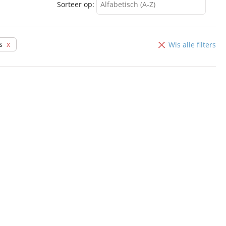
Sorteer op:
Alfabetisch (A-Z)
Alfabetisch (A-Z)
Alfabetisch (Z-A)
s
Wis alle filters