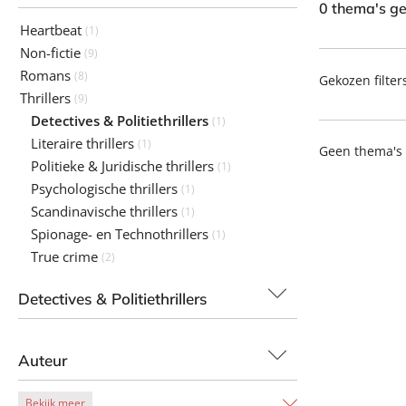
0 thema's g
Heartbeat
(1)
Non-fictie
(9)
Romans
(8)
Gekozen filter
Thrillers
(9)
Detectives & Politiethrillers
(1)
Literaire thrillers
(1)
Geen thema's
Politieke & Juridische thrillers
(1)
Psychologische thrillers
(1)
Scandinavische thrillers
(1)
Spionage- en Technothrillers
(1)
True crime
(2)
Detectives & Politiethrillers
Auteur
Bekijk meer