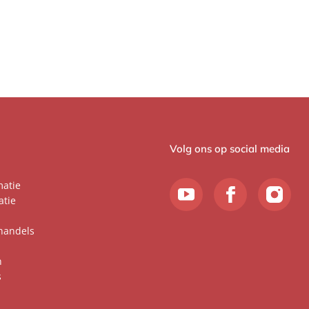
Volg ons op social media
matie
atie
handels
n
s