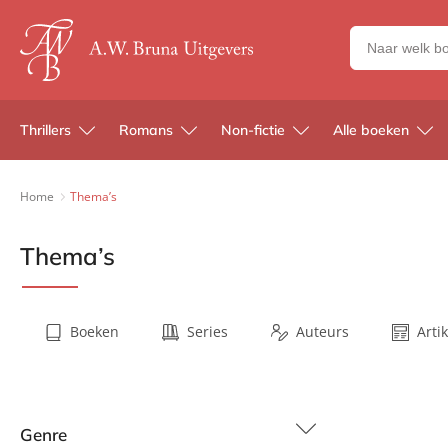
Zoeken
naar
boeken,
auteurs
Thrillers
Romans
Non-fictie
Alle boeken
en
uitgevers
Home
Thema’s
Thema’s
Boeken
Series
Auteurs
Arti
Genre