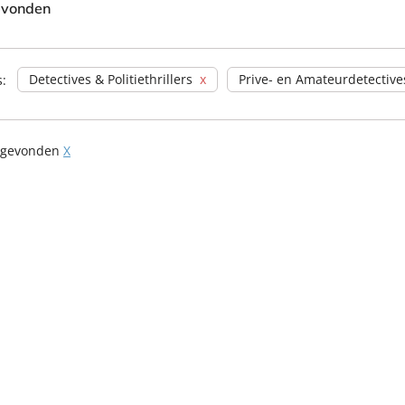
evonden
Detectives & Politiethrillers
Prive- en Amateurdetective
s:
 gevonden
X