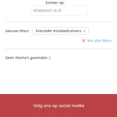
Sorteer op:
Alfabetisch (A-Z)
Alfabetisch (A-Z)
Alfabetisch (Z-A)
Klassieke misdaadromans
Gekozen filters:
Wis alle filters
Geen thema's gevonden
X
Volg ons op social media