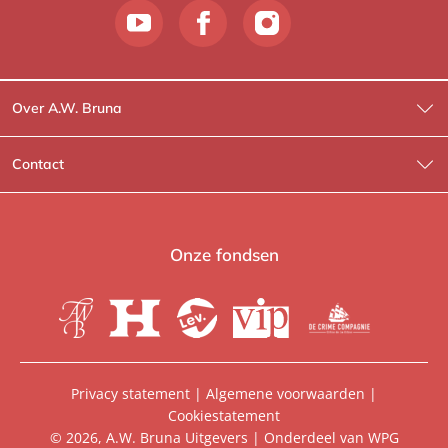
Over A.W. Bruna
Wat wij doen
Contact
Wie is Wie?
Contactinformatie
A.W. Bruna Fictie
Route-informatie
Onze fondsen
Lev. boeken
Voor de pers
Heartbeat
Voor de boekhandels
De Crime Compagnie
Special sales
Privacy statement
|
Algemene voorwaarden
|
Cookiestatement
Aanbiedingsbrochures
Manuscripten
© 2026, A.W. Bruna Uitgevers | Onderdeel van
WPG