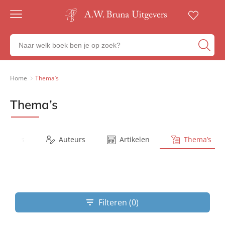
Gratis
verzending
Zoeken
Voor
naar
23:00
boeken,
besteld,
volgende
auteurs
Home
Thema’s
werkdag
en
in huis
uitgevers
Thema’s
Veilig
betalen
Gratis
retourneren
Series
Auteurs
Artikelen
Thema’s
Filteren (0)