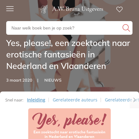
Gratis
verzending
Zoeken
Voor
naar
23:00
boeken,
besteld,
Yes, please!, een zoektocht naar
Artikelen
volgende
auteurs
werkdag
en
erotische fantasieën in
in huis
uitgevers
Nederland en Vlaanderen
Veilig
betalen
Gratis
3 maart 2020
NIEUWS
retourneren
Inleiding
Gerelateerde auteurs
Gerelateerde art
Snel naar:
Artikelen