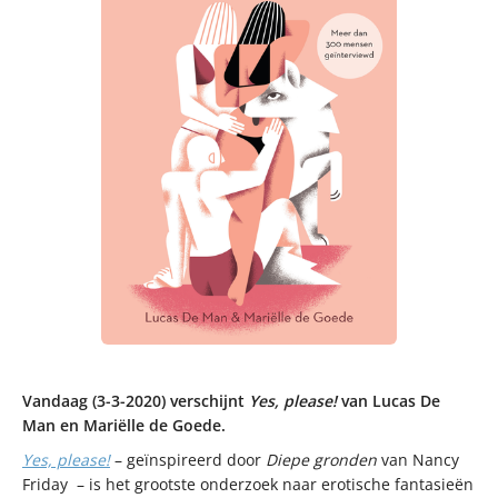
Vandaag (3-3-2020) verschijnt
Yes, please!
van Lucas De
Man en Mariëlle de Goede.
Yes, please!
– geïnspireerd door
Diepe gronden
van Nancy
Friday – is het grootste onderzoek naar erotische fantasieën