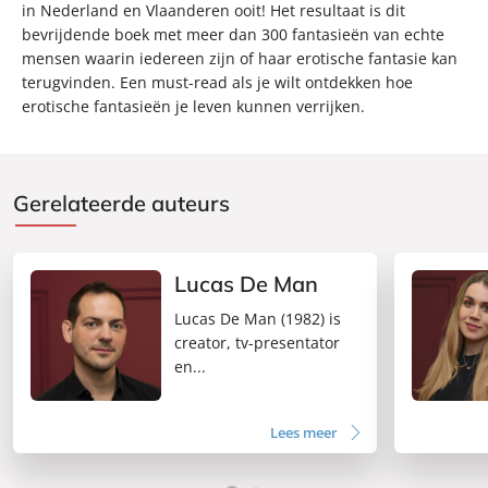
in Nederland en Vlaanderen ooit! Het resultaat is dit
bevrijdende boek met meer dan 300 fantasieën van echte
mensen waarin iedereen zijn of haar erotische fantasie kan
terugvinden. Een must-read als je wilt ontdekken hoe
erotische fantasieën je leven kunnen verrijken.
Gerelateerde auteurs
Lucas De Man
Lucas De Man (1982) is
creator, tv-presentator
en...
Lees meer