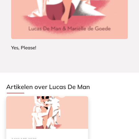
c
k
Yes, Please!
L
u
c
a
Artikelen over Lucas De Man
s
D
e
M
a
n
,
M