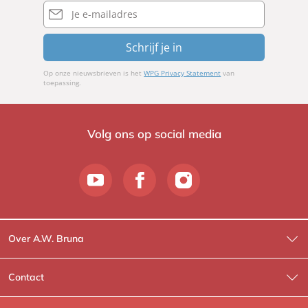
mailadres
Schrijf je in
Op onze nieuwsbrieven is het
WPG Privacy Statement
van
toepassing.
Volg ons op social media
Over A.W. Bruna
Wat wij doen
Contact
Wie is Wie?
Contactinformatie