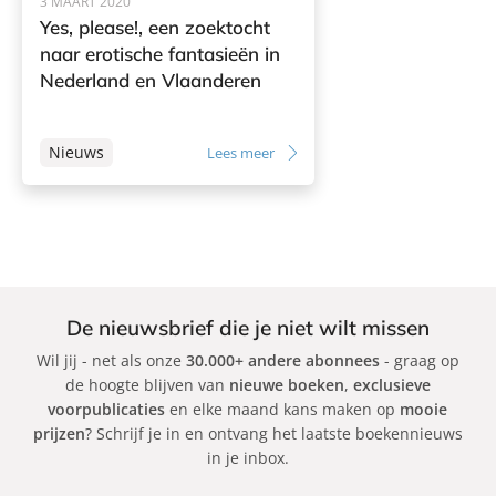
3 MAART 2020
a
Yes, please!, een zoektocht
r
naar erotische fantasieën in
i
Nederland en Vlaanderen
ë
l
Nieuws
Lees meer
l
e
d
e
G
o
e
De nieuwsbrief die je niet wilt missen
d
Wil jij - net als onze
30.000+ andere abonnees
- graag op
e
de hoogte blijven van
nieuwe boeken
,
exclusieve
voorpublicaties
en elke maand kans maken op
mooie
prijzen
? Schrijf je in en ontvang het laatste boekennieuws
in je inbox.
E-