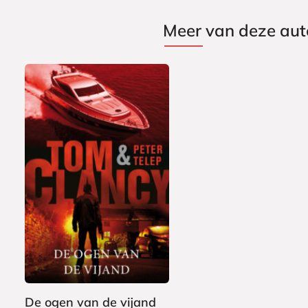
Meer van deze aut
E
7
-
,
b
9
o
9
o
k
De ogen van de vijand