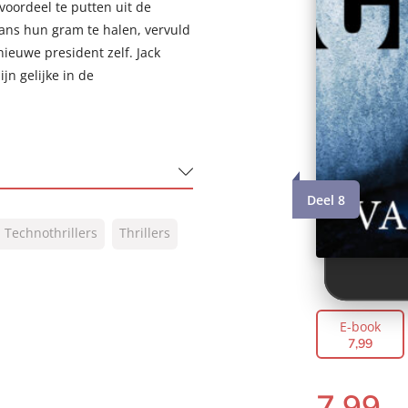
oordeel te putten uit de
ans hun gram te halen, vervuld
ieuwe president zelf. Jack
jn gelijke in de
Deel 8
 Technothrillers
Thrillers
Kuipers
E-book
7
,
99
7
,
99
E-