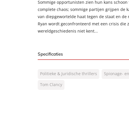
Sommige opportunisten zien hun kans schoon v
complete chaos; sommige partijen grijpen de k
van diepgewortelde haat tegen de staat en de n
Ryan wordt geconfronteerd met een crisis die zi
wereldgeschiedenis niet kent...
Specificaties
ISBN:
9789044963199
Politieke & Juridische thrillers
Spionage- en
NUR:
332
Type:
Tom Clancy
E-book
Auteur(s):
Tom Clancy
Vertaler:
Hugo Kuipers, Nienke 
Prijs:
7
,
99
Aantal pagina's:
1032
Uitgever:
A.W. Bruna Uitgevers