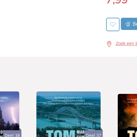
book:
Be
Zoek een 
'
Deel 38
Deel 37