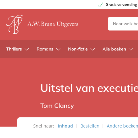
Gratis verzending
Zoeken
naar
boeken,
auteurs
Thrillers
Romans
Non-fictie
Alle boeken
en
uitgevers
Uitstel van executi
Tom Clancy
Snel naar:
Inhoud
Bestellen
Andere boeken u