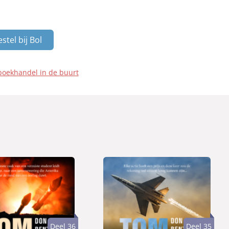
stel bij Bol
boekhandel in de buurt
Deel 36
Deel 35