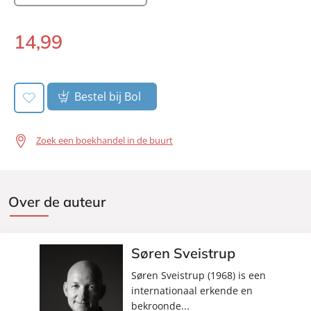
Verschijningsdatum:
27-05-2025
14
,
99
E-
book:
Bestel bij Bol
Zoek een boekhandel in de buurt
Over de auteur
Søren Sveistrup
Søren Sveistrup (1968) is een
internationaal erkende en
bekroonde...