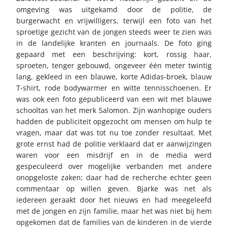
omgeving was uitgekamd door de politie, de
burgerwacht en vrijwilligers, terwijl een foto van het
sproetige gezicht van de jongen steeds weer te zien was
in de landelijke kranten en journaals. De foto ging
gepaard met een beschrijving: kort, rossig haar,
sproeten, tenger gebouwd, ongeveer één meter twintig
lang, gekleed in een blauwe, korte Adidas-broek, blauw
T-shirt, rode bodywarmer en witte tennisschoenen. Er
was ook een foto gepubliceerd van een wit met blauwe
schooltas van het merk Salomon. Zijn wanhopige ouders
hadden de publiciteit opgezocht om mensen om hulp te
vragen, maar dat was tot nu toe zonder resultaat. Met
grote ernst had de politie verklaard dat er aanwijzingen
waren voor een misdrijf en in de media werd
gespeculeerd over mogelijke verbanden met andere
onopgeloste zaken; daar had de recherche echter geen
commentaar op willen geven. Bjarke was net als
iedereen geraakt door het nieuws en had meegeleefd
met de jongen en zijn familie, maar het was niet bij hem
opgekomen dat de families van de kinderen in de vierde