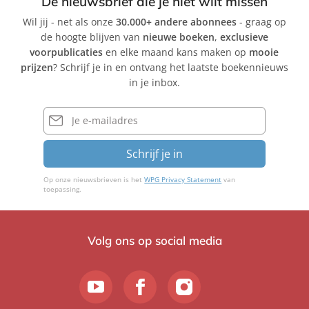
De nieuwsbrief die je niet wilt missen
Wil jij - net als onze
30.000+ andere abonnees
- graag op
de hoogte blijven van
nieuwe boeken
,
exclusieve
voorpublicaties
en elke maand kans maken op
mooie
prijzen
? Schrijf je in en ontvang het laatste boekennieuws
in je inbox.
E-
mailadres
Schrijf je in
Op onze nieuwsbrieven is het
WPG Privacy Statement
van
toepassing.
Volg ons op social media