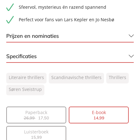
Sfeervol, mysterieus én razend spannend
Perfect voor fans van Lars Kepler en Jo Nesbø
Prijzen en nominaties
Winnaar Thrillzone Award Beste Vertaalde Thriller 2025
Specificaties
Genomineerd voor Beste boek 2025 bij Fluister
ISBN:
9789044910940
Literaire thrillers
Scandinavische thrillers
Thrillers
NUR:
305
Type:
Søren Sveistrup
E-book
Auteur(s):
Søren Sveistrup
Vertaler:
Mattijs Warbroek
Paperback
E-book
Prijs:
14
,
99
26
,
99
17
,
50
14
,
99
Aantal pagina's:
608
Luisterboek
Uitgever:
AW Bruna
15
,
99