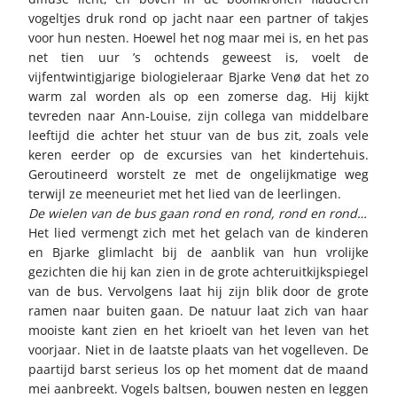
vogeltjes druk rond op jacht naar een partner of takjes
voor hun nesten. Hoewel het nog maar mei is, en het pas
net tien uur ’s ochtends geweest is, voelt de
vijfentwintigjarige biologieleraar Bjarke Venø dat het zo
warm zal worden als op een zomerse dag. Hij kijkt
tevreden naar Ann-Louise, zijn collega van middelbare
leeftijd die achter het stuur van de bus zit, zoals vele
keren eerder op de excursies van het kindertehuis.
Geroutineerd worstelt ze met de ongelijkmatige weg
terwijl ze meeneuriet met het lied van de leerlingen.
De wielen van de bus gaan rond en rond, rond en rond…
Het lied vermengt zich met het gelach van de kinderen
en Bjarke glimlacht bij de aanblik van hun vrolijke
gezichten die hij kan zien in de grote achteruitkijkspiegel
van de bus. Vervolgens laat hij zijn blik door de grote
ramen naar buiten gaan. De natuur laat zich van haar
mooiste kant zien en het krioelt van het leven van het
voorjaar. Niet in de laatste plaats van het vogelleven. De
paartijd barst serieus los op het moment dat de maand
mei aanbreekt. Vogels baltsen, bouwen nesten en leggen