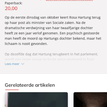
Paperback:
20
,
00
Op de eerste dinsdag van oktober keert Rosa Hartung terug
op haar post als minister van Sociale zaken. Na de
dramatische verdwijning van haar twaalfjarige dochter
heeft ze een jaar verlof genomen. Een psychisch gestoorde
man heeft de moord op Hartungs dochter bekend, maar het
lichaam is nooit gevonden.
Op dezelfde dag dat Hartung terugkeert in het parlement,
wordt een jonge vrouw op brute wijze vermoord in haar
Lees meer
huis in een buitenwijk van Kopenhagen. Een van haar
handen is eraf gehakt.
Wanneer de rechercheurs Thulin en Hess arriveren op de
plaats delict treffen ze een kastanjepoppetje aan, dat een
Gerelateerde artikelen
sinister geheim bij zich blijkt te dragen. En dan wordt er nog
een vrouw vermoord. Het heeft er alle schijn van dat de
missie van de moordenaar nog niet voorbij is…