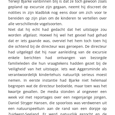
Terwijl Bjarke vanbinnen blij is dat ze toch gewoon zoals
gepland op excursie zijn gegaan, neemt hij discreet de
notities in zijn kladblok nog eens door om zich voor te
bereiden op zijn plan om de kinderen te vertellen over
alle verschillende vogelsoorten.
Niet dat hij echt had gedacht dat het uitstapje zou
worden afgelast. Hoewel hij wel het gevoel had gehad
dat er iets gaande was, overviel het hem toch toen hij
die ochtend bij de directeur was geroepen. De directeur
had uitgelegd dat hij naar aanleiding van de excursie
enkele berichten had ontvangen van bezorgde
familieleden die hun vraagtekens hadden gezet bij de
‘veiligheid’ van het uitstapje. Iets wat Aggersminde als
verantwoordelijk kindertehuis natuurlijk serieus moest
nemen. In eerste instantie had Bjarke niet helemaal
begrepen wat de directeur bedoelde, maar toen was het
kwartje gevallen. De media stonden al ongeveer een
week vol met reportages over een negenjarige jongen,
Daniel Stryger Hansen, die spoorloos was verdwenen uit
een natuurspeeltuin aan de rand van een dorpje op
Zuidwest-Seeland. Er werd natuurlijk gezocht en de