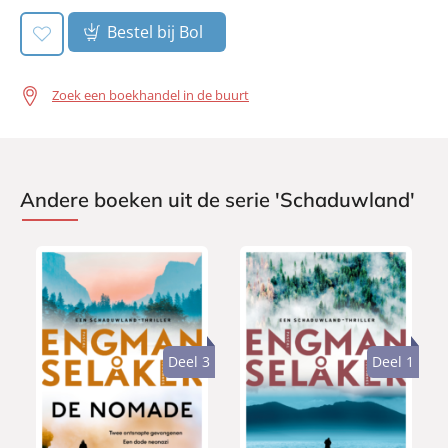
Bestel bij Bol
Zoek een boekhandel in de buurt
Andere boeken uit de serie 'Schaduwland'
Deel 3
Deel 1
P
P
2
a
1
a
4