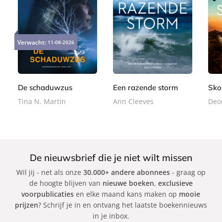
P
P
P
2
2
2
a
a
a
Verwacht:
11-08-2026
4
2
4
p
p
p
,
,
,
e
e
e
9
9
9
r
r
r
9
9
9
b
b
b
De schaduwzus
Een razende storm
Sko
a
a
a
Tina N. Martin
Ann Cleeves
Deo
c
c
c
k
k
k
De nieuwsbrief die je niet wilt missen
Wil jij - net als onze
30.000+ andere abonnees
- graag op
de hoogte blijven van
nieuwe boeken
,
exclusieve
voorpublicaties
en elke maand kans maken op
mooie
prijzen
? Schrijf je in en ontvang het laatste boekennieuws
in je inbox.