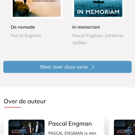
p
5
p
,
e
,
e
9
r
0
r
9
b
0
b
De nomade
In memoriam
a
a
c
Pascal Engman
Pascal Engman, Johannes
c
k
Selåker
k
Meer over deze serie
Over de auteur
Pascal Engman
PASCAL ENGMAN is een