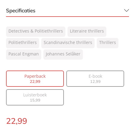
Specificaties
ISBN:
9789400515956
Detectives & Politiethrillers
Literaire thrillers
NUR:
305
Type:
Politiethrillers
Scandinavische thrillers
Paperback
Thrillers
Auteur(s):
Pascal Engman, Johannes Selåker
Pascal Engman
Johannes Selåker
Vertaler:
Madeleine Kiers
Prijs:
22
,
99
Paperback
E-book
Aantal pagina's:
336
22
,
99
12
,
99
Uitgever:
A.W. Bruna Uitgevers
Verschijningsdatum:
02-10-2024
Luisterboek
15
,
99
22
,
99
Paperback: