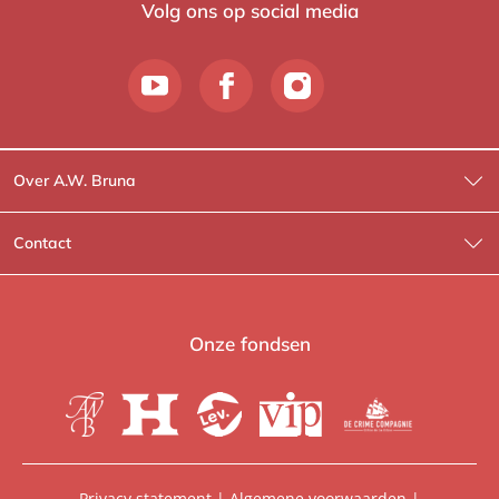
Volg ons op social media
Over A.W. Bruna
Wat wij doen
Contact
Wie is Wie?
Contactinformatie
A.W. Bruna Fictie
Route-informatie
Onze fondsen
Lev. boeken
Voor de pers
Heartbeat
Voor de boekhandels
De Crime Compagnie
Special sales
Privacy statement
|
Algemene voorwaarden
|