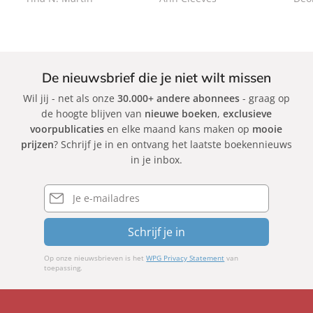
c
c
c
k
k
k
De nieuwsbrief die je niet wilt missen
Wil jij - net als onze
30.000+ andere abonnees
- graag op
de hoogte blijven van
nieuwe boeken
,
exclusieve
voorpublicaties
en elke maand kans maken op
mooie
prijzen
? Schrijf je in en ontvang het laatste boekennieuws
in je inbox.
E-
mailadres
Schrijf je in
Op onze nieuwsbrieven is het
WPG Privacy Statement
van
toepassing.