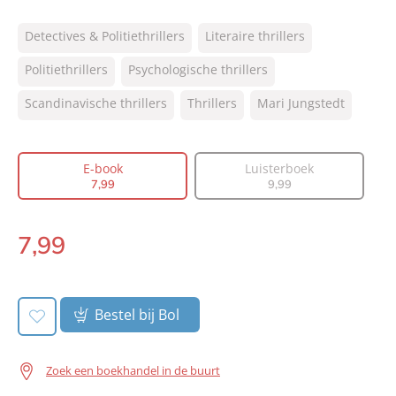
ISBN:
9789044984965
Detectives & Politiethrillers
Literaire thrillers
NUR:
305
Type:
Politiethrillers
Psychologische thrillers
E-book
Auteur(s):
Mari Jungstedt
Scandinavische thrillers
Thrillers
Mari Jungstedt
Vertaler:
Neeltje Wiersma
Prijs:
7
,
99
E-book
Luisterboek
Aantal pagina's:
255
7
,
99
9
,
99
Uitgever:
AW Bruna
Verschijningsdatum:
30-03-2022
7
,
99
E-
book:
Bestel bij Bol
Zoek een boekhandel in de buurt