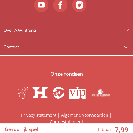
Over A.W. Bruna
Wat wij doen
Contact
Wie is Wie?
Contactinformatie
A.W. Bruna Fictie
Route-informatie
Onze fondsen
Lev. boeken
Voor de pers
Heartbeat
Voor de boekhandels
De Crime Compagnie
Special sales
Privacy statement
|
Algemene voorwaarden
|
Cookiestatement
Aanbiedingsbrochures
Manuscripten
7
,
99
© 2026, A.W. Bruna Uitgevers | Onderdeel van
WPG
Gevaarlijk spel
E-book: