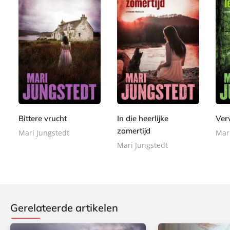
E
E
E
7
7
-
-
7
-
,
,
b
b
,
b
9
9
o
o
9
o
9
9
o
o
9
o
k
k
Bittere vrucht
In die heerlijke
Ver
k
zomertijd
Mari Jungstedt
Mar
Mari Jungstedt
Gerelateerde artikelen