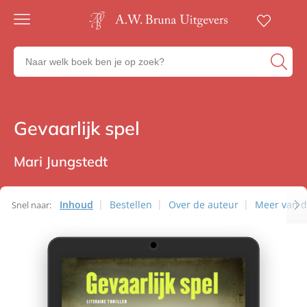
Gratis
verzending
Zoeken
Voor
naar
23:00
boeken,
besteld,
volgende
auteurs
werkdag
en
Gevaarlijk spel
Thrillers
in huis
uitgevers
Veilig
betalen
Mari Jungstedt
Gratis
retourneren
Inhoud
Bestellen
Over de auteur
Meer van d
Snel naar: